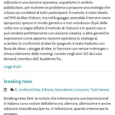
utilizzate in una riunione operativa, soprattutto in ambito
pubblicitario, per risolvere un problema o proporre una strategia che
si basa sui contributi di tutti i partecipanti. Il metodo è stato ideato
nel 1941 da Alex Osborn, ma nel linguaggio aziendale il termine viene
riproposto spesso in modo generico e non ortodosso (il più delle
volte non si segue affatto il metodo di Osborn) e in questi casi si
può rendere perfettamente con riunione creativa, o altre generiche
espressioni come appunto riunione operativa (o strategica),
scambio (o confronto) di idee (in spagnolo è stato tradotto con
lluvia de ideas = pioggia di idee, in francese con remue-méninges =
rimescolamento delle meningi, coniato negli anni ’60 da Louis
Armand, membro dell’ Académie fra..
Leggi di più
breaking news
B
,
Confronti fr/sp
,
Editoria
,
Giornalismo
,
Locuzioni
,
Tutti i lemmi
breaking news (lett. le notizie che interrompono una trasmissione)
in italiano sono notizie dell’ultima ora, ultim’ora, ultimissime e anche
edizione straordinaria (per es. in televisione, quando interrompe la
program..