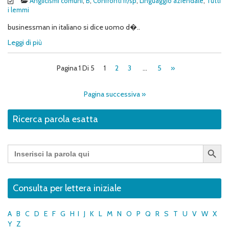
Anglicismi comuni
,
B
,
Confronti fr/sp
,
Linguaggio aziendale
,
Tutti
i lemmi
businessman in italiano si dice uomo d�..
Leggi di più
Pagina 1 Di 5
1
2
3
…
5
»
Pagina successiva »
Ricerca parola esatta
Search Button
Search
for:
Consulta per lettera iniziale
A
B
C
D
E
F
G
H
I
J
K
L
M
N
O
P
Q
R
S
T
U
V
W
X
Y
Z