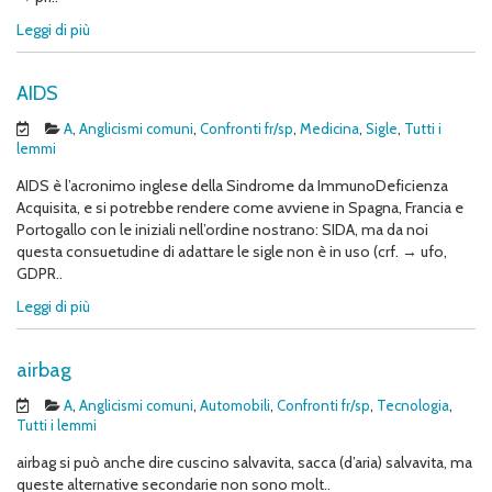
Leggi di più
AIDS
A
,
Anglicismi comuni
,
Confronti fr/sp
,
Medicina
,
Sigle
,
Tutti i
lemmi
AIDS è l’acronimo inglese della Sindrome da ImmunoDeficienza
Acquisita, e si potrebbe rendere come avviene in Spagna, Francia e
Portogallo con le iniziali nell’ordine nostrano: SIDA, ma da noi
questa consuetudine di adattare le sigle non è in uso (crf. → ufo,
GDPR..
Leggi di più
airbag
A
,
Anglicismi comuni
,
Automobili
,
Confronti fr/sp
,
Tecnologia
,
Tutti i lemmi
airbag si può anche dire cuscino salvavita, sacca (d’aria) salvavita, ma
queste alternative secondarie non sono molt..