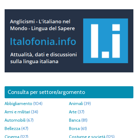
Consulta per settore/argomento
Abbigliamento
(104)
Animali
(39)
Armi e militari
(34)
Arte
(37)
Automobili
(67)
Banca
(81)
Bellezza
(47)
Borsa
(61)
Cinema
(127)
Costume e società
(125)