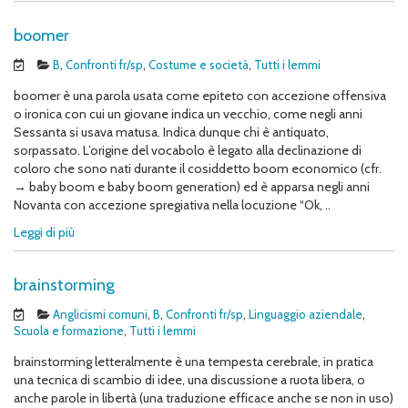
boomer
B
,
Confronti fr/sp
,
Costume e società
,
Tutti i lemmi
boomer è una parola usata come epiteto con accezione offensiva
o ironica con cui un giovane indica un vecchio, come negli anni
Sessanta si usava matusa. Indica dunque chi è antiquato,
sorpassato. L’origine del vocabolo è legato alla declinazione di
coloro che sono nati durante il cosiddetto boom economico (cfr.
→ baby boom e baby boom generation) ed è apparsa negli anni
Novanta con accezione spregiativa nella locuzione “Ok, ..
Leggi di più
brainstorming
Anglicismi comuni
,
B
,
Confronti fr/sp
,
Linguaggio aziendale
,
Scuola e formazione
,
Tutti i lemmi
brainstorming letteralmente è una tempesta cerebrale, in pratica
una tecnica di scambio di idee, una discussione a ruota libera, o
anche parole in libertà (una traduzione efficace anche se non in uso)