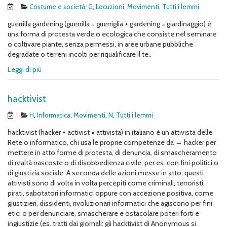
Costume e società
,
G
,
Locuzioni
,
Movimenti
,
Tutti i lemmi
guerrilla gardening (guerrilla = guerriglia + gardening = giardinaggio) è
una forma di protesta verde o ecologica che consiste nel seminare
o coltivare piante, senza permessi, in aree urbane pubbliche
degradate o terreni incolti per riqualificare il te..
Leggi di più
hacktivist
H
,
Informatica
,
Movimenti
,
N
,
Tutti i lemmi
hacktivist (hacker + activist = attivista) in italiano è un attivista delle
Rete o informatico, chi usa le proprie competenze da → hacker per
mettere in atto forme di protesta, di denuncia, di smascheramento
di realtà nascoste o di disobbedienza civile, per es. con fini politici o
di giustizia sociale. A seconda delle azioni messe in atto, questi
attivisti sono di volta in volta percepiti come criminali, terroristi,
pirati, sabotatori informatici oppure con accezione positiva, come
giustizieri, dissidenti, rivoluzionari informatici che agiscono per fini
etici o per denunciare, smascherare e ostacolare poteri forti e
ingiustizie (es. tratti dai giornali: gli hacktivist di Anonymous si