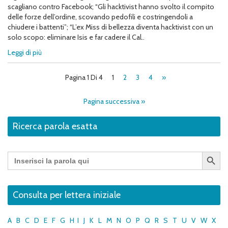
scagliano contro Facebook; “Gli hacktivist hanno svolto il compito
delle forze dell’ordine, scovando pedofili e costringendoli a
chiudere i battenti”; “L’ex Miss di bellezza diventa hacktivist con un
solo scopo: eliminare Isis e far cadere il Cal..
Leggi di più
Pagina 1 Di 4
1
2
3
4
»
Pagina successiva »
Ricerca parola esatta
Search Button
Search
for:
Consulta per lettera iniziale
A
B
C
D
E
F
G
H
I
J
K
L
M
N
O
P
Q
R
S
T
U
V
W
X