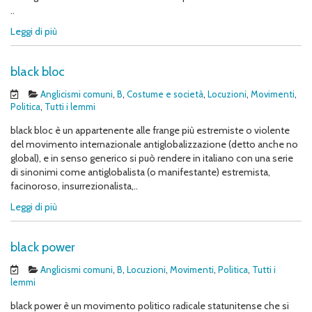
..
Leggi di più
black bloc
Anglicismi comuni
,
B
,
Costume e società
,
Locuzioni
,
Movimenti
,
Politica
,
Tutti i lemmi
black bloc è un appartenente alle frange più estremiste o violente
del movimento internazionale antiglobalizzazione (detto anche no
global), e in senso generico si può rendere in italiano con una serie
di sinonimi come antiglobalista (o manifestante) estremista,
facinoroso, insurrezionalista,..
Leggi di più
black power
Anglicismi comuni
,
B
,
Locuzioni
,
Movimenti
,
Politica
,
Tutti i
lemmi
black power è un movimento politico radicale statunitense che si