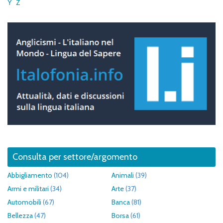
Y
Z
Consulta per settore/argomento
Abbigliamento
(104)
Animali
(39)
Armi e militari
(34)
Arte
(37)
Automobili
(67)
Banca
(81)
Bellezza
(47)
Borsa
(61)