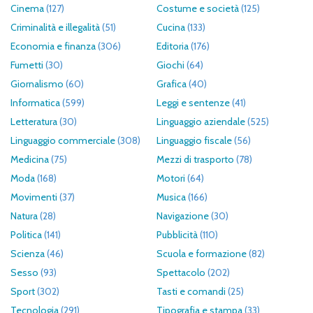
Cinema
(127)
Costume e società
(125)
Criminalità e illegalità
(51)
Cucina
(133)
Economia e finanza
(306)
Editoria
(176)
Fumetti
(30)
Giochi
(64)
Giornalismo
(60)
Grafica
(40)
Informatica
(599)
Leggi e sentenze
(41)
Letteratura
(30)
Linguaggio aziendale
(525)
Linguaggio commerciale
(308)
Linguaggio fiscale
(56)
Medicina
(75)
Mezzi di trasporto
(78)
Moda
(168)
Motori
(64)
Movimenti
(37)
Musica
(166)
Natura
(28)
Navigazione
(30)
Politica
(141)
Pubblicità
(110)
Scienza
(46)
Scuola e formazione
(82)
Sesso
(93)
Spettacolo
(202)
Sport
(302)
Tasti e comandi
(25)
Tecnologia
(291)
Tipografia e stampa
(33)