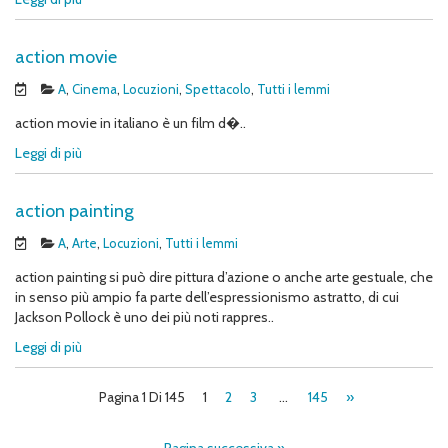
action movie
A
,
Cinema
,
Locuzioni
,
Spettacolo
,
Tutti i lemmi
action movie in italiano è un film d�..
Leggi di più
action painting
A
,
Arte
,
Locuzioni
,
Tutti i lemmi
action painting si può dire pittura d’azione o anche arte gestuale, che
in senso più ampio fa parte dell’espressionismo astratto, di cui
Jackson Pollock è uno dei più noti rappres..
Leggi di più
Pagina 1 Di 145
1
2
3
…
145
»
Pagina successiva »