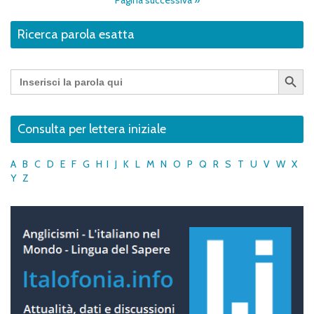
Ricerca parola esatta
Search Button
Search
for:
Consulta per lettera iniziale
A
B
C
D
E
F
G
H
I
J
K
L
M
N
O
P
Q
R
S
T
U
V
W
X
Y
Z