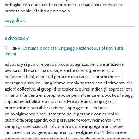
dettaglio con consulente economico o finanziario, consigliere
professionale (riferito a persone o..
Leggi di più
advocacy
A
,
Costume e società
,
Linguaggio aziendale
,
Politica
,
Tutti i
lemmi
advocacy si può dire patrocinio, propugnazione, cioè un’azione
decisa di difesa di una causa, e anche difesa (per esempio
nell’avvocatura), dunque il perorare una causa, la promozione, il
sostegno pubblico. L’anglicismo circola spesso con riferimento alle
azioni collettive, ai gruppi di pressione, quindi indica gli approcci che
mirano a far sentire la propria voce per influenzare la politica, le leggi,
l’opinione pubblica e un tour di advocay è una campagna di
promozione, sensibilizzazione, appoggio ma anche di
coinvolgimento e reclutamento delle persone con azioni di
pubblicità/propaganda, o di persuasione/convincimento (una
campagna persuasiva). Talvolta la parola è impiegata anche per
indicare il coinvolgere, dunque un coinvolgimento (“fidelizzare e
aumentare l’advocacy degli utenti” = coinvolgimento) e si ritrova in