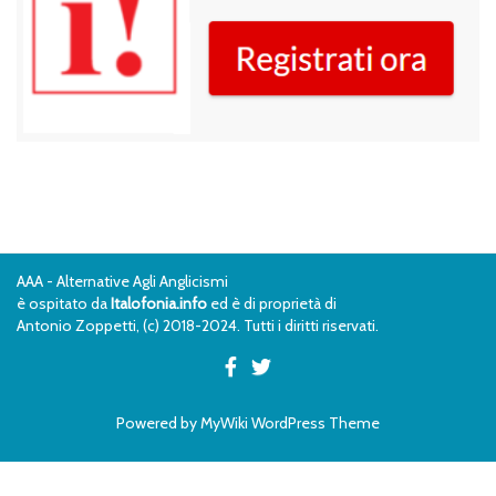
AAA - Alternative Agli Anglicismi
è ospitato da
Italofonia.info
ed è di proprietà di
Antonio Zoppetti, (c) 2018-2024. Tutti i diritti riservati.
Powered by
MyWiki WordPress Theme