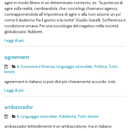
agire in modo libero in un determinato contesto, es. “la potenza di
agire sulla realtà, cambiandola, che i sociologi chiamano agency,
contrapponendola all’impotenza di agire o alla ‘non azione’, un po’
come il dualismo fra il giorno e la notte” (Guido Giarelli, Sofferenza e
condizione umana. Per una sociologia del negativo nella società
globalizzata”, Rubbett..
Leggi di più
agreement
A
,
Economia e finanza
,
Linguaggio aziendale
,
Politica
,
Tutti i
lemmi
agreement in italiano si può dire più chiaramente accordo, inte..
Leggi di più
ambassador
A
,
Linguaggio aziendale
,
Pubblicità
,
Tutti i lemmi
ambassador letteralmente è un ambasciatore, ma in italiano