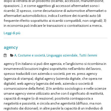
dopo la vendita di un prodotto (ricambi, accessori, manutenzione,
riparazioni…), e come aggettivo gli accessori aftermarket sono i
ricambi; 2) spesso, come decurtazione di automotive aftermarket o
aftermarket automobilistico, indica il settore dei ricambi auto (di
frequente riferito soprattutto ai ricambi compatibili, non originali); 3)
in economia può indicare le transazioni o contrattazioni a merca..
Leggi di più
agency
A
,
Costume e società
,
Linguaggio aziendale
,
Tutti i lemmi
agency 1) in italiano si può dire agenzia, e l’anglicismo si ricombina in
innumerevoli locuzioni inglesi soprattutto nell’ambito del lavoro,
spesso traducibili con azienda o società, per es. press agency
(agenzia di stampa), digital agency (azienda digitale, che opera ne
digitale), web agency (agenzia del web, azienda o società di
comunicazione della Rete). 2) In ambito sociologico e nelle scienze
umane agency viene utilizzato anche con il significato di reattività,
capacità di reagire (o di reazione), positività contrapposta a
negatività e passività, e circola anche agentività (diffuso, ma non
registrato dai dizionari), in altre parole la capacità di un individuo di