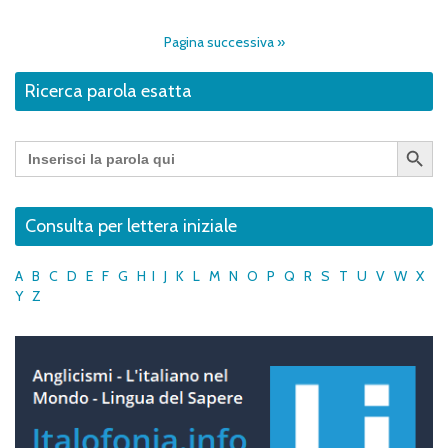
Pagina successiva »
Ricerca parola esatta
Search Button
Search
for:
Consulta per lettera iniziale
A
B
C
D
E
F
G
H
I
J
K
L
M
N
O
P
Q
R
S
T
U
V
W
X
Y
Z