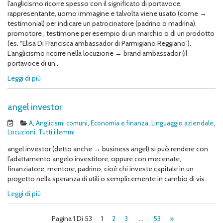
l’anglicismo ricorre spesso con il significato di portavoce,
rappresentante, uomo immagine e talvolta viene usato (come →
testimonial) per indicare un patrocinatore (padrino o madrina),
promotore , testimone per esempio di un marchio o di un prodotto
(es. “Elisa Di Francisca ambassador di Parmigiano Reggiano”).
L’anglicismo ricorre nella locuzione → brand ambassador (il
portavoce di un..
Leggi di più
angel investor
A
,
Anglicismi comuni
,
Economia e finanza
,
Linguaggio aziendale
,
Locuzioni
,
Tutti i lemmi
angel investor (detto anche → business angel) si può rendere con
l’adattamento angelo investitore, oppure con mecenate,
finanziatore, mentore, padrino, cioè chi investe capitale in un
progetto nella speranza di utili o semplicemente in cambio di vis..
Leggi di più
Pagina 1 Di 53
1
2
3
…
53
»