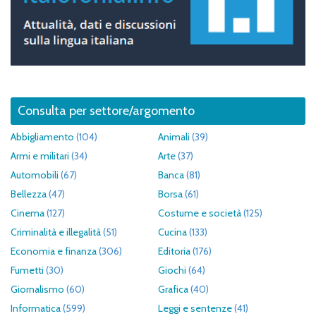
Consulta per settore/argomento
Abbigliamento
(104)
Animali
(39)
Armi e militari
(34)
Arte
(37)
Automobili
(67)
Banca
(81)
Bellezza
(47)
Borsa
(61)
Cinema
(127)
Costume e società
(125)
Criminalità e illegalità
(51)
Cucina
(133)
Economia e finanza
(306)
Editoria
(176)
Fumetti
(30)
Giochi
(64)
Giornalismo
(60)
Grafica
(40)
Informatica
(599)
Leggi e sentenze
(41)