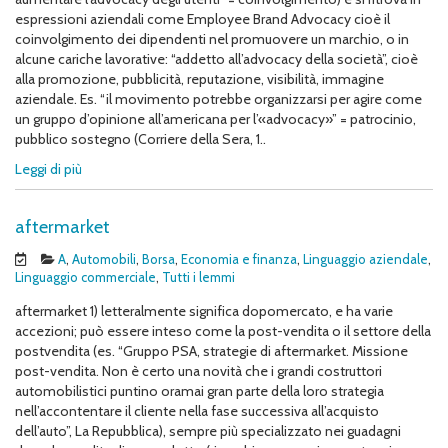
espressioni aziendali come Employee Brand Advocacy cioè il
coinvolgimento dei dipendenti nel promuovere un marchio, o in
alcune cariche lavorative: “addetto all’advocacy della società”, cioè
alla promozione, pubblicità, reputazione, visibilità, immagine
aziendale. Es. “il movimento potrebbe organizzarsi per agire come
un gruppo d’opinione all’americana per l’«advocacy»” = patrocinio,
pubblico sostegno (Corriere della Sera, 1..
Leggi di più
aftermarket
A
,
Automobili
,
Borsa
,
Economia e finanza
,
Linguaggio aziendale
,
Linguaggio commerciale
,
Tutti i lemmi
aftermarket 1) letteralmente significa dopomercato, e ha varie
accezioni; può essere inteso come la post-vendita o il settore della
postvendita (es. “Gruppo PSA, strategie di aftermarket. Missione
post-vendita. Non è certo una novità che i grandi costruttori
automobilistici puntino oramai gran parte della loro strategia
nell’accontentare il cliente nella fase successiva all’acquisto
dell’auto”, La Repubblica), sempre più specializzato nei guadagni