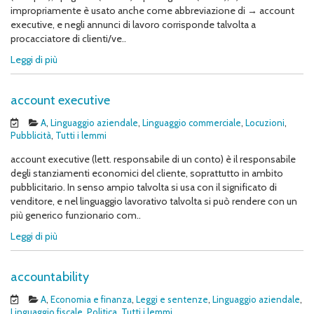
impropriamente è usato anche come abbreviazione di → account
executive, e negli annunci di lavoro corrisponde talvolta a
procacciatore di clienti/ve..
Leggi di più
account executive
A
,
Linguaggio aziendale
,
Linguaggio commerciale
,
Locuzioni
,
Pubblicità
,
Tutti i lemmi
account executive (lett. responsabile di un conto) è il responsabile
degli stanziamenti economici del cliente, soprattutto in ambito
pubblicitario. In senso ampio talvolta si usa con il significato di
venditore, e nel linguaggio lavorativo talvolta si può rendere con un
più generico funzionario com..
Leggi di più
accountability
A
,
Economia e finanza
,
Leggi e sentenze
,
Linguaggio aziendale
,
Linguaggio fiscale
,
Politica
,
Tutti i lemmi