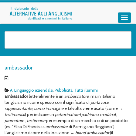
ambassador
A
,
Linguaggio aziendale
,
Pubblicità
,
Tutti i lemmi
ambassador
letteralmente è un
ambasciatore
, ma in italiano
l’anglicismo ricorre spesso con il significato di
portavoce
,
rappresentante
,
uomo immagine
e talvolta viene usato (come →
testimonial
) per indicare un
patrocinatore
(
padrino
o
madrina
),
promotore
,
testimone
per esempio di un marchio o di un prodotto
(es. “Elisa Di Francisca
ambassador
di Parmigiano Reggiano”).
L’anglicismo ricorre nella locuzione →
brand ambassador
(il