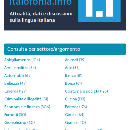
Consulta per settore/argomento
Abbigliamento
(104)
Animali
(39)
Armi e militari
(34)
Arte
(37)
Automobili
(67)
Banca
(81)
Bellezza
(47)
Borsa
(61)
Cinema
(127)
Costume e società
(125)
Criminalità e illegalità
(51)
Cucina
(133)
Economia e finanza
(306)
Editoria
(176)
Fumetti
(30)
Giochi
(64)
Giornalismo
(60)
Grafica
(40)