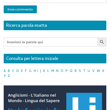
Ricerca parola esatta
Search Button
Search
for:
Consulta per lettera iniziale
A
B
C
D
E
F
G
H
I
J
K
L
M
N
O
P
Q
R
S
T
U
V
W
X
Y
Z