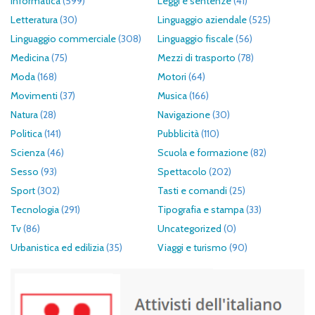
Informatica
(599)
Leggi e sentenze
(41)
Letteratura
(30)
Linguaggio aziendale
(525)
Linguaggio commerciale
(308)
Linguaggio fiscale
(56)
Medicina
(75)
Mezzi di trasporto
(78)
Moda
(168)
Motori
(64)
Movimenti
(37)
Musica
(166)
Natura
(28)
Navigazione
(30)
Politica
(141)
Pubblicità
(110)
Scienza
(46)
Scuola e formazione
(82)
Sesso
(93)
Spettacolo
(202)
Sport
(302)
Tasti e comandi
(25)
Tecnologia
(291)
Tipografia e stampa
(33)
Tv
(86)
Uncategorized
(0)
Urbanistica ed edilizia
(35)
Viaggi e turismo
(90)