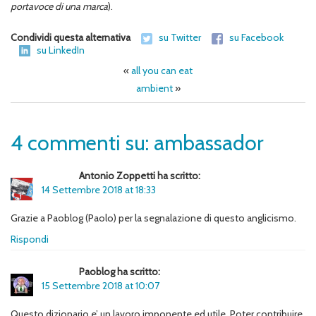
portavoce di una marca
).
Condividi questa alternativa
su Twitter
su Facebook
su LinkedIn
«
all you can eat
ambient
»
4 commenti su: ambassador
Antonio Zoppetti ha scritto:
14 Settembre 2018 at 18:33
Grazie a Paoblog (Paolo) per la segnalazione di questo anglicismo.
Rispondi
Paoblog ha scritto:
15 Settembre 2018 at 10:07
Questo dizionario e’ un lavoro imponente ed utile. Poter contribuire