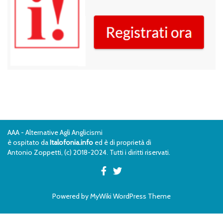
AAA - Alternative Agli Anglicismi
è ospitato da
Italofonia.info
ed è di proprietà di
Antonio Zoppetti, (c) 2018-2024. Tutti i diritti riservati.
Powered by
MyWiki WordPress Theme