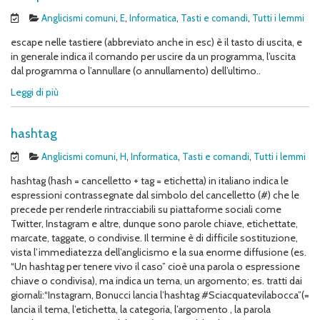
Anglicismi comuni
,
E
,
Informatica
,
Tasti e comandi
,
Tutti i lemmi
escape nelle tastiere (abbreviato anche in esc) è il tasto di uscita, e
in generale indica il comando per uscire da un programma, l’uscita
dal programma o l’annullare (o annullamento) dell’ultimo..
Leggi di più
hashtag
Anglicismi comuni
,
H
,
Informatica
,
Tasti e comandi
,
Tutti i lemmi
hashtag (hash = cancelletto + tag = etichetta) in italiano indica le
espressioni contrassegnate dal simbolo del cancelletto (#) che le
precede per renderle rintracciabili su piattaforme sociali come
Twitter, Instagram e altre, dunque sono parole chiave, etichettate,
marcate, taggate, o condivise. Il termine è di difficile sostituzione,
vista l’immediatezza dell’anglicismo e la sua enorme diffusione (es.
“Un hashtag per tenere vivo il caso” cioè una parola o espressione
chiave o condivisa), ma indica un tema, un argomento; es. tratti dai
giornali:“Instagram, Bonucci lancia l’hashtag #Sciacquatevilabocca”(=
lancia il tema, l’etichetta, la categoria, l’argomento , la parola