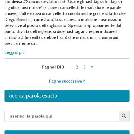
condivisa #Sciacquatevilabocca); “Usare gli hashtag su Instagram
significa farsi notare” (= usare i cancelletti, le marcature, le parole
chiave). L’alternativa di cancelletto circola anche grazie al fatto che
Diego Bianchi (in arte Zoro) la usa spesso in alcune trasmissioni
televisive al posto dell’anglicismo. Spesso, impropriamente dal
punto di vista dell’inglese, si dice hashtag anche per indicare il
simbolo # (in realtà sarebbe hash) che in italiano si chiama più
precisamente ca..
Leggi di più
Pagina 1 Di 3
1
2
3
»
Pagina successiva »
Ricerca parola esatta
Search Button
Search
for: