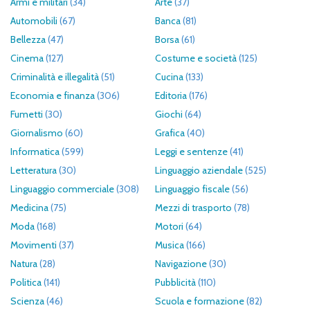
Armi e militari
(34)
Arte
(37)
Automobili
(67)
Banca
(81)
Bellezza
(47)
Borsa
(61)
Cinema
(127)
Costume e società
(125)
Criminalità e illegalità
(51)
Cucina
(133)
Economia e finanza
(306)
Editoria
(176)
Fumetti
(30)
Giochi
(64)
Giornalismo
(60)
Grafica
(40)
Informatica
(599)
Leggi e sentenze
(41)
Letteratura
(30)
Linguaggio aziendale
(525)
Linguaggio commerciale
(308)
Linguaggio fiscale
(56)
Medicina
(75)
Mezzi di trasporto
(78)
Moda
(168)
Motori
(64)
Movimenti
(37)
Musica
(166)
Natura
(28)
Navigazione
(30)
Politica
(141)
Pubblicità
(110)
Scienza
(46)
Scuola e formazione
(82)