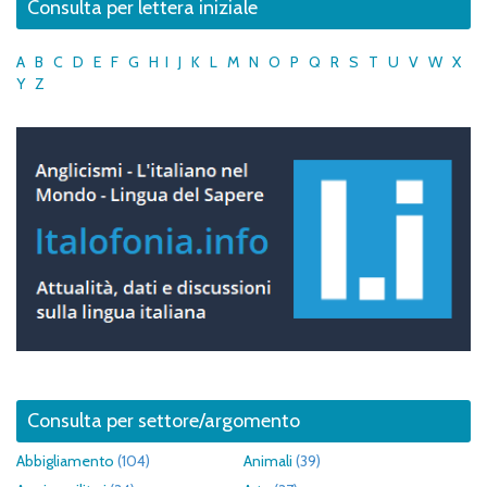
Consulta per lettera iniziale
A
B
C
D
E
F
G
H
I
J
K
L
M
N
O
P
Q
R
S
T
U
V
W
X
Y
Z
Consulta per settore/argomento
Abbigliamento
(104)
Animali
(39)