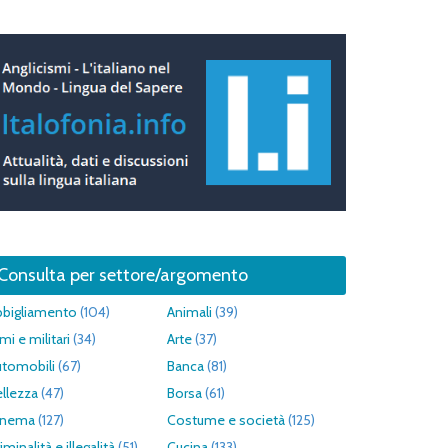
Consulta per settore/argomento
bbigliamento
(104)
Animali
(39)
mi e militari
(34)
Arte
(37)
utomobili
(67)
Banca
(81)
llezza
(47)
Borsa
(61)
inema
(127)
Costume e società
(125)
iminalità e illegalità
(51)
Cucina
(133)