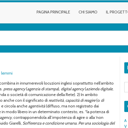
PAGINA PRINCIPALE
CHI SIAMO
IL PROGET
 i lemmi
 ricombina in innumerevoli locuzioni inglesi soprattutto nell’ambito
S
fo
es.
press agency
(
agenzia di stampa
),
digital agency
(
azienda digitale
,
nda o società di comunicazione della Rete). 2) In ambito
to anche con il significato di
reattività
,
capacità di reagire
(o
di
, e circola anche
agentività
(diffuso, ma non registrato dai
agire in modo libero in un determinato contesto, es. “la potenza di
agency
, contrapponendola all’impotenza di agire o alla ‘non
A
uido Giarelli,
Sofferenza e condizione umana. Per una sociologia del
V