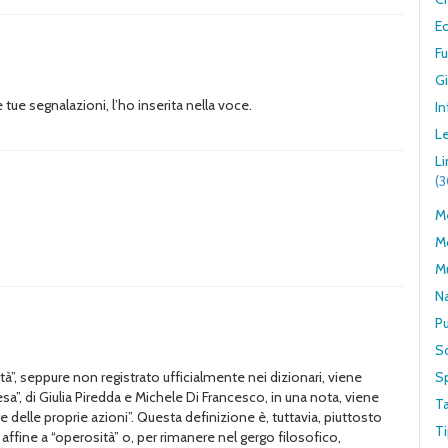
E
F
G
tue segnalazioni, l’ho inserita nella voce.
In
Le
L
(
Me
M
M
N
Pu
S
à”, seppure non registrato ufficialmente nei dizionari, viene
S
sa”, di Giulia Piredda e Michele Di Francesco, in una nota, viene
T
re delle proprie azioni”. Questa definizione è, tuttavia, piuttosto
Ti
affine a “operosità” o, per rimanere nel gergo filosofico,