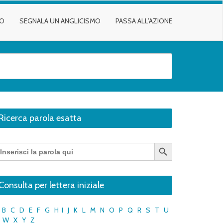
TO
SEGNALA UN ANGLICISMO
PASSA ALL’AZIONE
Ricerca parola esatta
Search Button
earch
r:
Consulta per lettera iniziale
B
C
D
E
F
G
H
I
J
K
L
M
N
O
P
Q
R
S
T
U
W
X
Y
Z