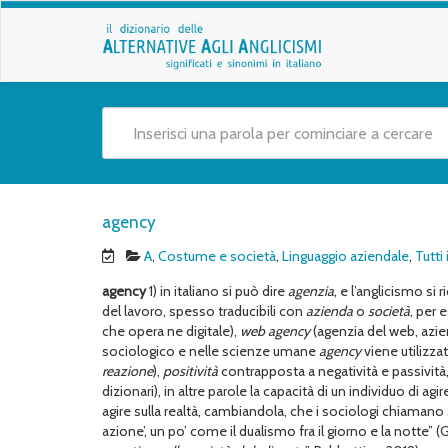
agency
A
,
Costume e società
,
Linguaggio aziendale
,
Tutti
agency
1) in italiano si può dire
agenzia
, e l’anglicismo si
del lavoro, spesso traducibili con
azienda
o
società
, per 
che opera ne digitale),
web agency
(agenzia del web, azie
sociologico e nelle scienze umane
agency
viene utilizza
reazione
),
positività
contrapposta a negatività e passività
dizionari), in altre parole la capacità di un individuo di 
agire sulla realtà, cambiandola, che i sociologi chiamano
azione’, un po’ come il dualismo fra il giorno e la notte” (G