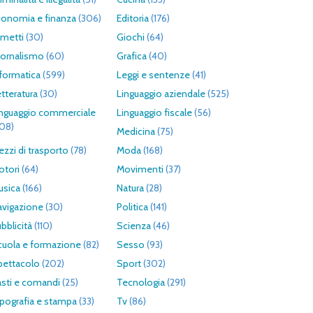
conomia e finanza
(306)
Editoria
(176)
umetti
(30)
Giochi
(64)
iornalismo
(60)
Grafica
(40)
formatica
(599)
Leggi e sentenze
(41)
tteratura
(30)
Linguaggio aziendale
(525)
inguaggio commerciale
Linguaggio fiscale
(56)
308)
Medicina
(75)
zzi di trasporto
(78)
Moda
(168)
otori
(64)
Movimenti
(37)
usica
(166)
Natura
(28)
avigazione
(30)
Politica
(141)
bblicità
(110)
Scienza
(46)
cuola e formazione
(82)
Sesso
(93)
pettacolo
(202)
Sport
(302)
asti e comandi
(25)
Tecnologia
(291)
pografia e stampa
(33)
Tv
(86)