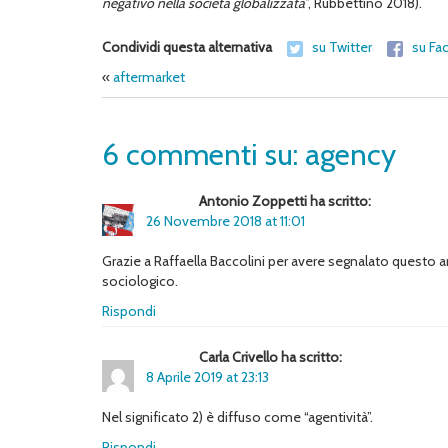
negativo nella società globalizzata
”, Rubbettino 2018).
Condividi questa alternativa
su Twitter
su Fa
«
aftermarket
6 commenti su: agency
Antonio Zoppetti ha scritto:
26 Novembre 2018 at 11:01
Grazie a Raffaella Baccolini per avere segnalato questo an
sociologico.
Rispondi
Carla Crivello ha scritto:
8 Aprile 2019 at 23:13
Nel significato 2) è diffuso come “agentività”.
Rispondi