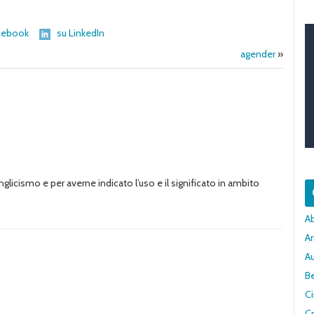
cebook
su LinkedIn
agender
»
glicismo e per averne indicato l’uso e il significato in ambito
A
Ar
A
Be
C
Cr