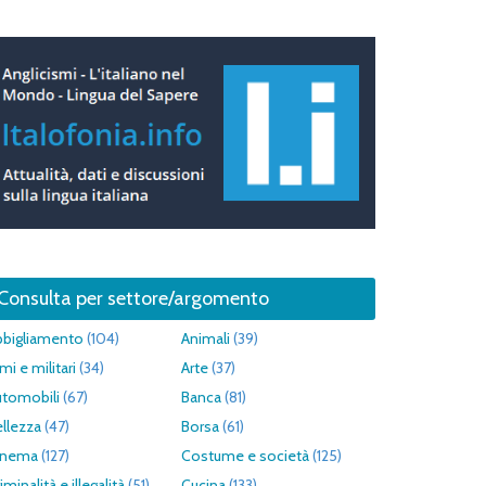
Consulta per settore/argomento
bbigliamento
(104)
Animali
(39)
mi e militari
(34)
Arte
(37)
utomobili
(67)
Banca
(81)
llezza
(47)
Borsa
(61)
inema
(127)
Costume e società
(125)
iminalità e illegalità
(51)
Cucina
(133)