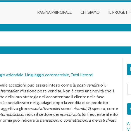
PAGINA PRINCIPALE
CHI SIAMO
IL PROGET
gio aziendale
,
Linguaggio commerciale
,
Tutti i lemmi
 varie accezioni; può essere inteso come la
post-vendita
o il
S
fo
aftermarket
. Missione post-vendita. Non è certo una novità che i
e della loro strategia nell’accontentare il cliente nella fase
più specializzato nei guadagni dopo la vendita di un prodotto
 aggettivo gli
accessori aftermarket
sono i
ricambi
; 2) spesso, come
utomobilistico
, indica il settore dei
ricambi auto
(di frequente riferito
economia può indicare le
transazioni
o
contrattazioni a mercati chiusi
.
A
V