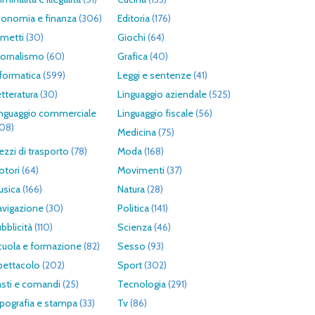
conomia e finanza
(306)
Editoria
(176)
umetti
(30)
Giochi
(64)
iornalismo
(60)
Grafica
(40)
formatica
(599)
Leggi e sentenze
(41)
tteratura
(30)
Linguaggio aziendale
(525)
inguaggio commerciale
Linguaggio fiscale
(56)
308)
Medicina
(75)
zzi di trasporto
(78)
Moda
(168)
otori
(64)
Movimenti
(37)
usica
(166)
Natura
(28)
avigazione
(30)
Politica
(141)
bblicità
(110)
Scienza
(46)
cuola e formazione
(82)
Sesso
(93)
pettacolo
(202)
Sport
(302)
asti e comandi
(25)
Tecnologia
(291)
pografia e stampa
(33)
Tv
(86)