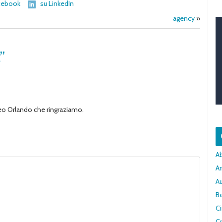
cebook
su LinkedIn
agency
»
”
eo Orlando che ringraziamo.
A
Ar
A
Be
C
Cr