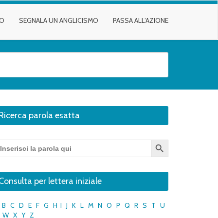
TO
SEGNALA UN ANGLICISMO
PASSA ALL’AZIONE
Ricerca parola esatta
Search Button
earch
r:
Consulta per lettera iniziale
B
C
D
E
F
G
H
I
J
K
L
M
N
O
P
Q
R
S
T
U
W
X
Y
Z