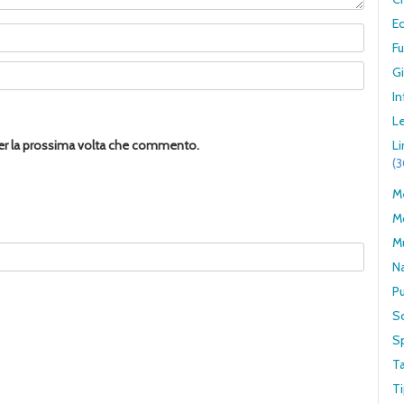
E
F
G
In
Le
per la prossima volta che commento.
L
(
Me
M
M
N
Pu
S
S
T
Ti