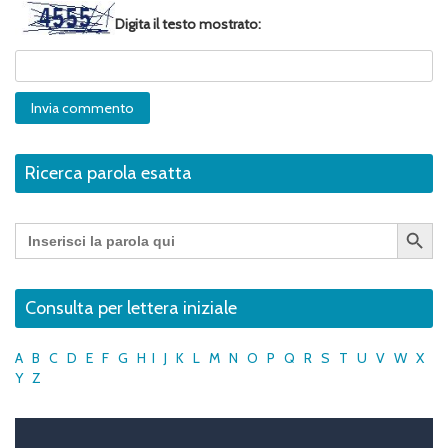
Digita il testo mostrato:
Ricerca parola esatta
Search Button
Search
for:
Consulta per lettera iniziale
A
B
C
D
E
F
G
H
I
J
K
L
M
N
O
P
Q
R
S
T
U
V
W
X
Y
Z