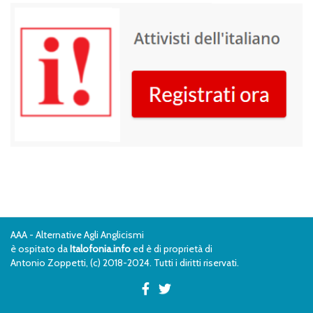
AAA - Alternative Agli Anglicismi
è ospitato da
Italofonia.info
ed è di proprietà di
Antonio Zoppetti, (c) 2018-2024. Tutti i diritti riservati.