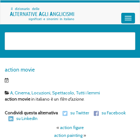
action movie
A
,
Cinema
,
Locuzioni
,
Spettacolo
,
Tutti i lemmi
action movie
in italiano è un
film d’azione
.
Condividi questa alternativa
su Twitter
su Facebook
su LinkedIn
«
action figure
action painting
»