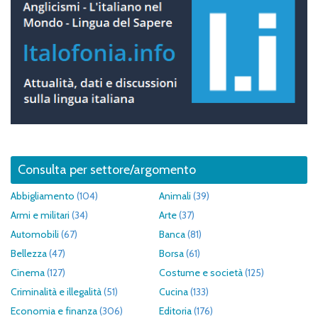
Consulta per settore/argomento
Abbigliamento
(104)
Animali
(39)
Armi e militari
(34)
Arte
(37)
Automobili
(67)
Banca
(81)
Bellezza
(47)
Borsa
(61)
Cinema
(127)
Costume e società
(125)
Criminalità e illegalità
(51)
Cucina
(133)
Economia e finanza
(306)
Editoria
(176)