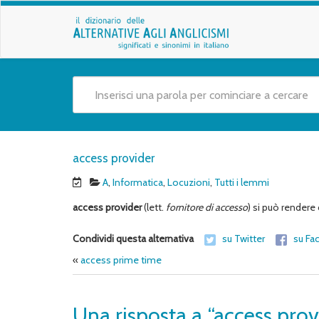
access provider
A
,
Informatica
,
Locuzioni
,
Tutti i lemmi
access provider
(lett.
fornitore di accesso
) si può rendere
Condividi questa alternativa
su Twitter
su Fa
«
access prime time
Una risposta a “access prov