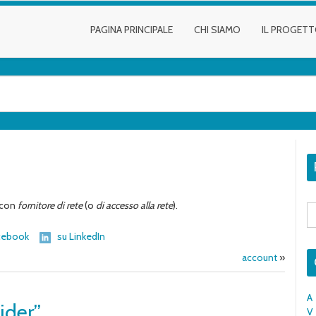
PAGINA PRINCIPALE
CHI SIAMO
IL PROGET
 con
fornitore di rete
(o
di accesso alla rete
).
S
fo
cebook
su LinkedIn
account
»
A
ider”
V