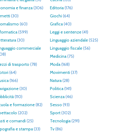
conomia e finanza
(306)
Editoria
(176)
umetti
(30)
Giochi
(64)
iornalismo
(60)
Grafica
(40)
formatica
(599)
Leggi e sentenze
(41)
tteratura
(30)
Linguaggio aziendale
(525)
inguaggio commerciale
Linguaggio fiscale
(56)
308)
Medicina
(75)
zzi di trasporto
(78)
Moda
(168)
otori
(64)
Movimenti
(37)
usica
(166)
Natura
(28)
avigazione
(30)
Politica
(141)
bblicità
(110)
Scienza
(46)
cuola e formazione
(82)
Sesso
(93)
pettacolo
(202)
Sport
(302)
asti e comandi
(25)
Tecnologia
(291)
pografia e stampa
(33)
Tv
(86)