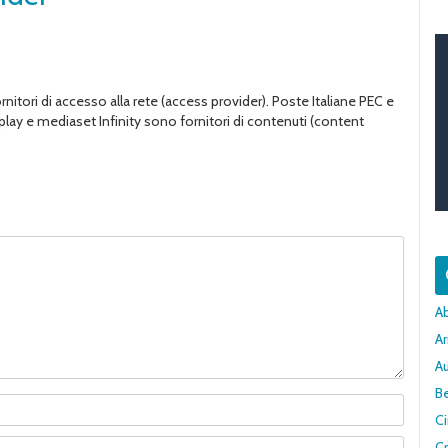
nitori di accesso alla rete (access provider). Poste Italiane PEC e
iplay e mediaset Infinity sono fornitori di contenuti (content
A
Ar
A
Be
C
Cr