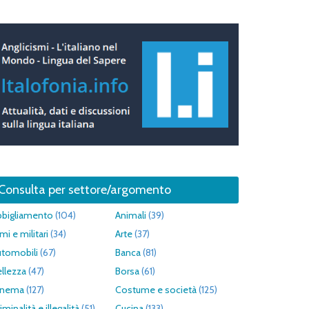
Consulta per settore/argomento
bbigliamento
(104)
Animali
(39)
mi e militari
(34)
Arte
(37)
utomobili
(67)
Banca
(81)
llezza
(47)
Borsa
(61)
inema
(127)
Costume e società
(125)
iminalità e illegalità
(51)
Cucina
(133)