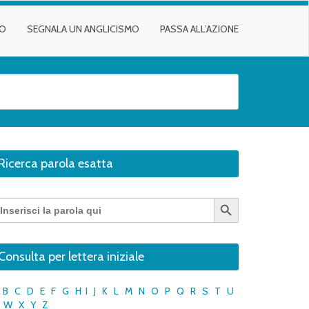
TO
SEGNALA UN ANGLICISMO
PASSA ALL’AZIONE
Ricerca parola esatta
Search Button
earch
r:
Consulta per lettera iniziale
B
C
D
E
F
G
H
I
J
K
L
M
N
O
P
Q
R
S
T
U
W
X
Y
Z