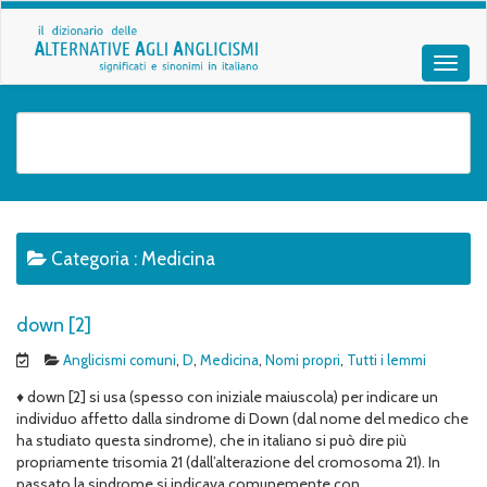
Categoria :
Medicina
down [2]
Anglicismi comuni
,
D
,
Medicina
,
Nomi propri
,
Tutti i lemmi
♦ down [2] si usa (spesso con iniziale maiuscola) per indicare un
individuo affetto dalla sindrome di Down (dal nome del medico che
ha studiato questa sindrome), che in italiano si può dire più
propriamente trisomia 21 (dall’alterazione del cromosoma 21). In
passato la sindrome si indicava comunemente con