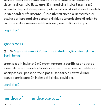
sistema di cambio fluttuante. 2) In medicina indica l’esame più
accurato disponibile (spesso quello istologico), in italiano il modello
(o standard) di riferimento. 3) Può riferirsi anche a un marchio di
qualità per i progetti che cercano di ridurre le emissioni di anidride
carbonica, dunque una certificazione (o un bollino) di impa..
Leggi di più
green pass
Anglicismi comuni
,
G
,
Locuzioni
,
Medicina
,
Pseudoanglicismi
,
Tutti i lemmi
green pass in italiano è più propriamente la certificazione verde
(covid-19) – come indicato sul documento – e cioè un certificato,
lasciapassare, passaporto (o passi) sanitario. Si tratta di uno
pseudoanglicismo (in inglese è il digital covid cer..
Leggi di più
handicap [ → handicappato … ]