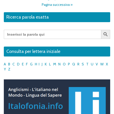
Pagina successiva »
Ricerca parola esatta
Search Button
Search
for:
Consulta per lettera iniziale
A
B
C
D
E
F
G
H
I
J
K
L
M
N
O
P
Q
R
S
T
U
V
W
X
Y
Z