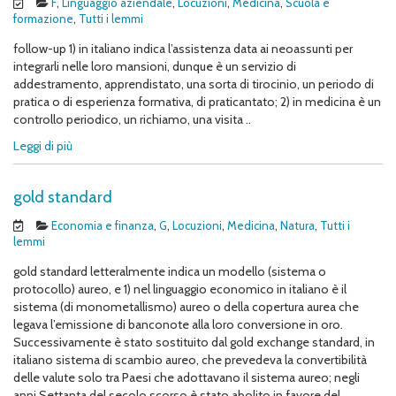
F
,
Linguaggio aziendale
,
Locuzioni
,
Medicina
,
Scuola e
formazione
,
Tutti i lemmi
follow-up 1) in italiano indica l’assistenza data ai neoassunti per
integrarli nelle loro mansioni, dunque è un servizio di
addestramento, apprendistato, una sorta di tirocinio, un periodo di
pratica o di esperienza formativa, di praticantato; 2) in medicina è un
controllo periodico, un richiamo, una visita ..
Leggi di più
gold standard
Economia e finanza
,
G
,
Locuzioni
,
Medicina
,
Natura
,
Tutti i
lemmi
gold standard letteralmente indica un modello (sistema o
protocollo) aureo, e 1) nel linguaggio economico in italiano è il
sistema (di monometallismo) aureo o della copertura aurea che
legava l’emissione di banconote alla loro conversione in oro.
Successivamente è stato sostituito dal gold exchange standard, in
italiano sistema di scambio aureo, che prevedeva la convertibilità
delle valute solo tra Paesi che adottavano il sistema aureo; negli
anni Settanta del secolo scorso è stato abolito in favore del