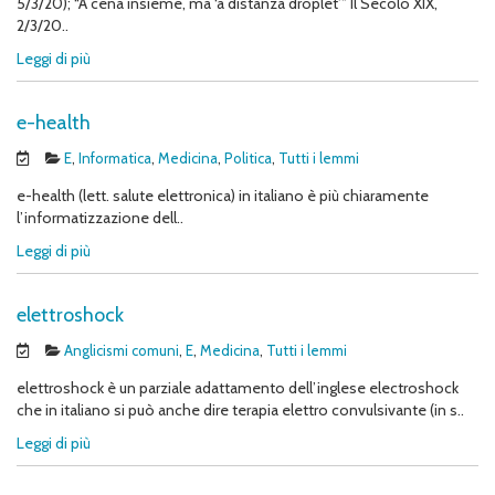
5/3/20); “A cena insieme, ma ‘a distanza droplet’” Il Secolo XIX,
2/3/20..
Leggi di più
e-health
E
,
Informatica
,
Medicina
,
Politica
,
Tutti i lemmi
e-health (lett. salute elettronica) in italiano è più chiaramente
l’informatizzazione dell..
Leggi di più
elettroshock
Anglicismi comuni
,
E
,
Medicina
,
Tutti i lemmi
elettroshock è un parziale adattamento dell’inglese electroshock
che in italiano si può anche dire terapia elettro convulsivante (in s..
Leggi di più