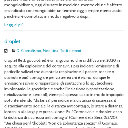
mongoloidismo, oggi disusato in medicina, mentre chi ne è affetto
era indicato con mongoloide, un termine oggi sempre meno usato
perché si è connotato in modo negativo o dispr..
Leggi di più
droplet
D
,
Giornalismo
,
Medicina
,
Tutti i lemmi
droplet (lett. goccioline) è un anglicismo che si diffuso nel 2020 in
seguito alla esplosione del coronavirus per indicare l’emissione di
particelle salivari che durante la respirazione, il parlare, tossire o
starnutire può contagiare per via aerea chi è vicino, dunque le
emissioni salivari o respiratorie, gli sputacchi o lo sputacchiare
involontario, le goccioline e anche l’inalazione (vaporizzazione,
nebulizzazione, aerosol); viene più spesso usato in modo improprio
sottintendendo “distanza” per indicare la distanza di sicurezza, il
distanziamento sociale, la distanza anticontagio, lo stare a distanza,
lontani o alla larga per precauzione. Es. “Coronavirus e droplet: ecco
la distanza di sicurezza anticontagio” (Corriere della Sera, 2/3/20);
“Bar chiusi per il ‘droplet’: ‘Non c’è abbastanza spazio’” (il Giornale,