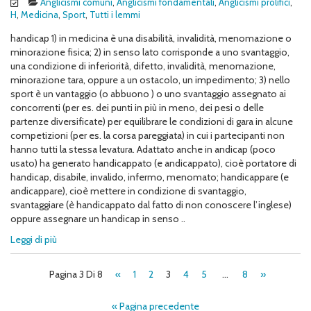
Anglicismi comuni
,
Anglicismi fondamentali
,
Anglicismi prolifici
,
H
,
Medicina
,
Sport
,
Tutti i lemmi
handicap 1) in medicina è una disabilità, invalidità, menomazione o
minorazione fisica; 2) in senso lato corrisponde a uno svantaggio,
una condizione di inferiorità, difetto, invalidità, menomazione,
minorazione tara, oppure a un ostacolo, un impedimento; 3) nello
sport è un vantaggio (o abbuono ) o uno svantaggio assegnato ai
concorrenti (per es. dei punti in più in meno, dei pesi o delle
partenze diversificate) per equilibrare le condizioni di gara in alcune
competizioni (per es. la corsa pareggiata) in cui i partecipanti non
hanno tutti la stessa levatura. Adattato anche in andicap (poco
usato) ha generato handicappato (e andicappato), cioè portatore di
handicap, disabile, invalido, infermo, menomato; handicappare (e
andicappare), cioè mettere in condizione di svantaggio,
svantaggiare (è handicappato dal fatto di non conoscere l’inglese)
oppure assegnare un handicap in senso ..
Leggi di più
Pagina 3 Di 8
«
1
2
3
4
5
…
8
»
« Pagina precedente