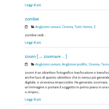
Leggi di più
zombie
Anglicismi comuni
,
Cinema
,
Tutti i lemmi
,
Z
zombie vedi ..
Leggi di più
zoom [→ zoomare … ]
Anglicismi comuni
,
Anglicismi prolifici
,
Cinema
,
Tecno
zoom è un obiettivo fotografico trasfocatore o transfo
anche l’uso di questo obiettivo che in senso più generale
digitale, o viceversa rimpicciolire. Ha generato zoomare,
un’immagine o portare il soggetto in primo piano in una
o rimpicc..
Leggi di più