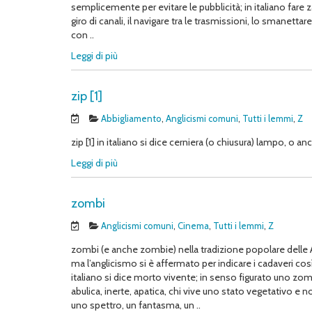
semplicemente per evitare le pubblicità; in italiano fare zap
giro di canali, il navigare tra le trasmissioni, lo smanet
con ..
Leggi di più
zip [1]
Abbigliamento
,
Anglicismi comuni
,
Tutti i lemmi
,
Z
zip [1] in italiano si dice cerniera (o chiusura) lampo, o 
Leggi di più
zombi
Anglicismi comuni
,
Cinema
,
Tutti i lemmi
,
Z
zombi (e anche zombie) nella tradizione popolare delle Ant
ma l’anglicismo si è affermato per indicare i cadaveri così r
italiano si dice morto vivente; in senso figurato uno z
abulica, inerte, apatica, chi vive uno stato vegetativo e 
uno spettro, un fantasma, un ..