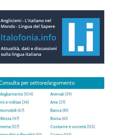
Consulta per settore/argomento
bbigliamento
(104)
Animali
(39)
mi e militari
(34)
Arte
(37)
utomobili
(67)
Banca
(81)
llezza
(47)
Borsa
(61)
inema
(127)
Costume e società
(125)
iminalità e illegalità
(51)
Cucina
(133)