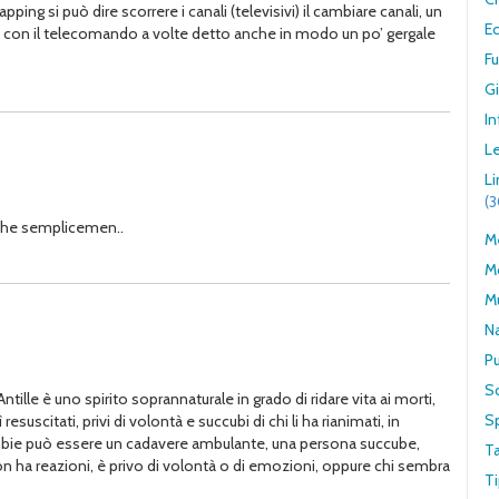
ping si può dire scorrere i canali (televisivi) il cambiare canali, un
E
tare con il telecomando a volte detto anche in modo un po’ gergale
F
G
In
Le
L
(
anche semplicemen..
Me
M
M
N
Pu
S
ille è uno spirito soprannaturale in grado di ridare vita ai morti,
S
esuscitati, privi di volontà e succubi di chi li ha rianimati, in
ombie può essere un cadavere ambulante, una persona succube,
T
non ha reazioni, è privo di volontà o di emozioni, oppure chi sembra
Ti