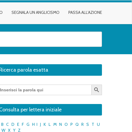
TO
SEGNALA UN ANGLICISMO
PASSA ALL’AZIONE
Ricerca parola esatta
Search Button
earch
r:
Consulta per lettera iniziale
B
C
D
E
F
G
H
I
J
K
L
M
N
O
P
Q
R
S
T
U
W
X
Y
Z