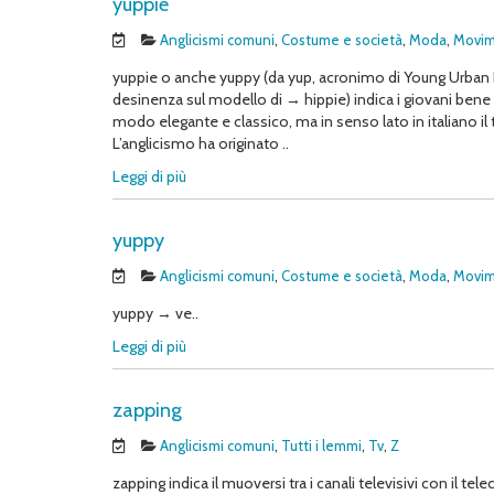
yuppie
Anglicismi comuni
,
Costume e società
,
Moda
,
Movim
yuppie o anche yuppy (da yup, acronimo di Young Urban P
desinenza sul modello di → hippie) indica i giovani bene 
modo elegante e classico, ma in senso lato in italiano il t
L’anglicismo ha originato ..
Leggi di più
yuppy
Anglicismi comuni
,
Costume e società
,
Moda
,
Movim
yuppy → ve..
Leggi di più
zapping
Anglicismi comuni
,
Tutti i lemmi
,
Tv
,
Z
zapping indica il muoversi tra i canali televisivi con il te