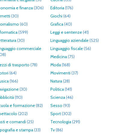
conomia e finanza
(306)
Editoria
(176)
umetti
(30)
Giochi
(64)
iornalismo
(60)
Grafica
(40)
formatica
(599)
Leggi e sentenze
(41)
tteratura
(30)
Linguaggio aziendale
(525)
inguaggio commerciale
Linguaggio fiscale
(56)
308)
Medicina
(75)
zzi di trasporto
(78)
Moda
(168)
otori
(64)
Movimenti
(37)
usica
(166)
Natura
(28)
avigazione
(30)
Politica
(141)
bblicità
(110)
Scienza
(46)
cuola e formazione
(82)
Sesso
(93)
pettacolo
(202)
Sport
(302)
asti e comandi
(25)
Tecnologia
(291)
pografia e stampa
(33)
Tv
(86)