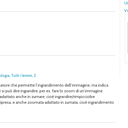
U
Vi
logia
,
Tutti i lemmi
,
Z
catore che permette l’ingrandimento dell’immagine, ma indica
 si può dire ingrandire, per es. fare lo zoom di un’immagine
 adattato anche in zumare, cioè ingrandire/rimpicciolire
 ripresa, e anche zoomata adattato in zumata, cioè ingrandimento