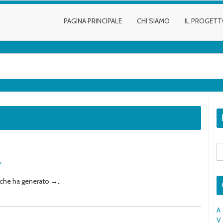
PAGINA PRINCIPALE
CHI SIAMO
IL PROGET
S
fo
Y
i che ha generato →..
A
V