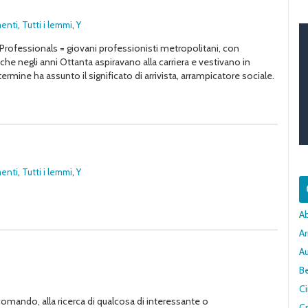
enti
,
Tutti i lemmi
,
Y
rofessionals = giovani professionisti metropolitani, con
che negli anni Ottanta aspiravano alla carriera e vestivano in
ermine ha assunto il significato di arrivista, arrampicatore sociale.
enti
,
Tutti i lemmi
,
Y
A
Ar
A
Be
C
lecomando, alla ricerca di qualcosa di interessante o
Cr