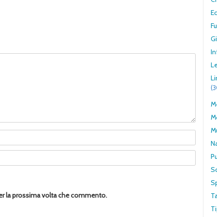
E
F
G
In
Le
L
(
Me
M
M
N
Pu
S
S
per la prossima volta che commento.
T
Ti