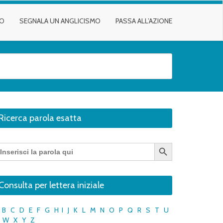
TO
SEGNALA UN ANGLICISMO
PASSA ALL’AZIONE
Ricerca parola esatta
Search Button
earch
r:
Consulta per lettera iniziale
B
C
D
E
F
G
H
I
J
K
L
M
N
O
P
Q
R
S
T
U
W
X
Y
Z