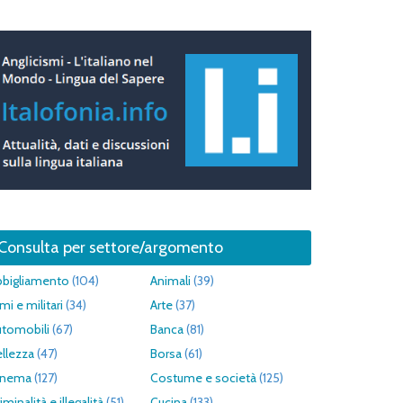
Consulta per settore/argomento
bbigliamento
(104)
Animali
(39)
mi e militari
(34)
Arte
(37)
utomobili
(67)
Banca
(81)
llezza
(47)
Borsa
(61)
inema
(127)
Costume e società
(125)
iminalità e illegalità
(51)
Cucina
(133)