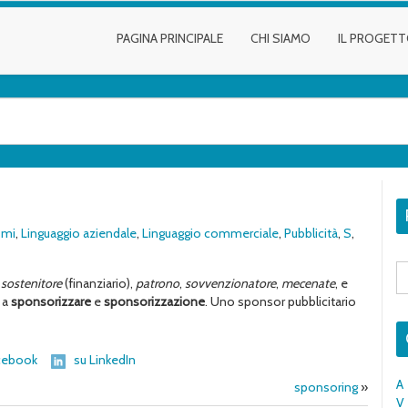
PAGINA PRINCIPALE
CHI SIAMO
IL PROGET
smi
,
Linguaggio aziendale
,
Linguaggio commerciale
,
Pubblicità
,
S
,
S
fo
,
sostenitore
(finanziario),
patrono
,
sovvenzionatore
,
mecenate
, e
 a
sponsorizzare
e
sponsorizzazione
. Uno sponsor pubblicitario
cebook
su LinkedIn
A
sponsoring
»
V