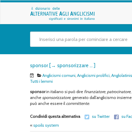
sponsor [→ sponsorizzare … ]
Anglicismi comuni
,
Anglicismi prolifici
,
Anglolatini
Tutti i lemmi
sponsor
in italiano si può dire
finanziatore
,
patrocinatore
anche
sponsorizzatore
, generato dall’anglicismo insieme
può anche essere il
committente
.
Condividi questa alternativa
su Twitter
su Fa
«
spoils system