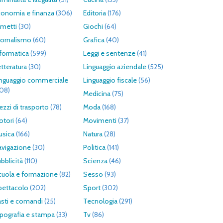
conomia e finanza
(306)
Editoria
(176)
umetti
(30)
Giochi
(64)
iornalismo
(60)
Grafica
(40)
formatica
(599)
Leggi e sentenze
(41)
tteratura
(30)
Linguaggio aziendale
(525)
inguaggio commerciale
Linguaggio fiscale
(56)
308)
Medicina
(75)
zzi di trasporto
(78)
Moda
(168)
otori
(64)
Movimenti
(37)
usica
(166)
Natura
(28)
avigazione
(30)
Politica
(141)
bblicità
(110)
Scienza
(46)
cuola e formazione
(82)
Sesso
(93)
pettacolo
(202)
Sport
(302)
asti e comandi
(25)
Tecnologia
(291)
pografia e stampa
(33)
Tv
(86)