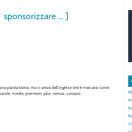
 sponsorizzare … ]
una parola latina, ma ci arriva dall’inglese (ed è marcata come
A
e parole: media, premium, plus, versus, campus…
Ar
A
Be
C
Cr