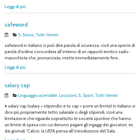
Leggi di più
safeword
S
,
Sesso
,
Tutti i lemmi
safeword in italiano si può dire parola di sicurezza, cioè una specie di
parola d’ordine concordata all’interno di un rapporti erotico sado-
masochista che, pronunciata, mette immediatamente fine..
Leggi di più
salary cap
Linguaggio aziendale
,
Locuzioni
,
S
,
Sport
,
Tutti i lemmi
♦ salary cap (salary = stipendio e to cap = porre un limite) in italiano si
dice più propriamente tetto salariale o degli stipendi, cioè una
limitazione che riguarda soprattutto le società sportive che hanno
un limite di spesa con cui devono pagare gli ingaggi dei giocatori; es.
dai giornali “Calcio: la UEFA pensa all’introduzione del Sala..