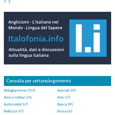
Y
Z
Consulta per settore/argomento
Abbigliamento
(104)
Animali
(39)
Armi e militari
(34)
Arte
(37)
Automobili
(67)
Banca
(81)
Bellezza
(47)
Borsa
(61)