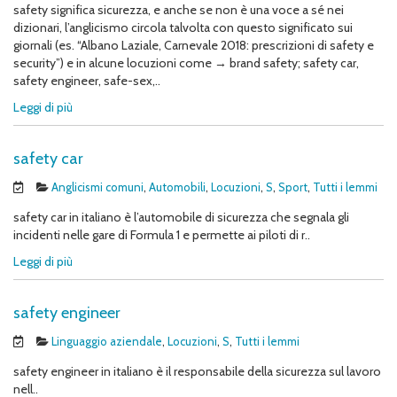
safety significa sicurezza, e anche se non è una voce a sé nei
dizionari, l’anglicismo circola talvolta con questo significato sui
giornali (es. “Albano Laziale, Carnevale 2018: prescrizioni di safety e
security”) e in alcune locuzioni come → brand safety; safety car,
safety engineer, safe-sex,..
Leggi di più
safety car
Anglicismi comuni
,
Automobili
,
Locuzioni
,
S
,
Sport
,
Tutti i lemmi
safety car in italiano è l’automobile di sicurezza che segnala gli
incidenti nelle gare di Formula 1 e permette ai piloti di r..
Leggi di più
safety engineer
Linguaggio aziendale
,
Locuzioni
,
S
,
Tutti i lemmi
safety engineer in italiano è il responsabile della sicurezza sul lavoro
nell..