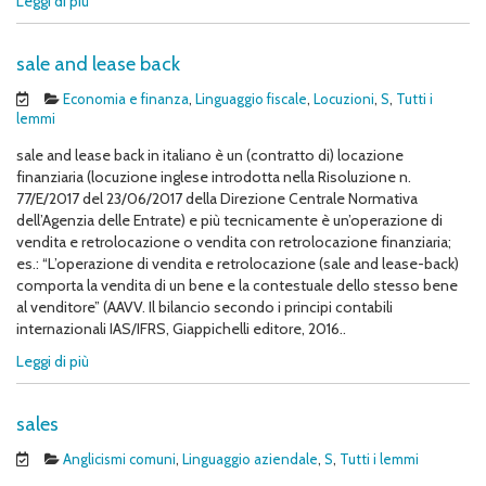
Leggi di più
sale and lease back
Economia e finanza
,
Linguaggio fiscale
,
Locuzioni
,
S
,
Tutti i
lemmi
sale and lease back in italiano è un (contratto di) locazione
finanziaria (locuzione inglese introdotta nella Risoluzione n.
77/E/2017 del 23/06/2017 della Direzione Centrale Normativa
dell’Agenzia delle Entrate) e più tecnicamente è un’operazione di
vendita e retrolocazione o vendita con retrolocazione finanziaria;
es.: “L’operazione di vendita e retrolocazione (sale and lease-back)
comporta la vendita di un bene e la contestuale dello stesso bene
al venditore” (AAVV. Il bilancio secondo i principi contabili
internazionali IAS/IFRS, Giappichelli editore, 2016..
Leggi di più
sales
Anglicismi comuni
,
Linguaggio aziendale
,
S
,
Tutti i lemmi