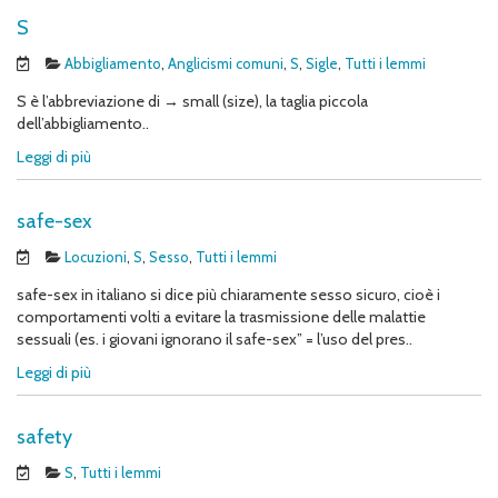
S
Abbigliamento
,
Anglicismi comuni
,
S
,
Sigle
,
Tutti i lemmi
S è l’abbreviazione di → small (size), la taglia piccola
dell’abbigliamento..
Leggi di più
safe-sex
Locuzioni
,
S
,
Sesso
,
Tutti i lemmi
safe-sex in italiano si dice più chiaramente sesso sicuro, cioè i
comportamenti volti a evitare la trasmissione delle malattie
sessuali (es. i giovani ignorano il safe-sex” = l’uso del pres..
Leggi di più
safety
S
,
Tutti i lemmi