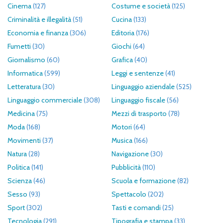
Cinema
(127)
Costume e società
(125)
Criminalità e illegalità
(51)
Cucina
(133)
Economia e finanza
(306)
Editoria
(176)
Fumetti
(30)
Giochi
(64)
Giornalismo
(60)
Grafica
(40)
Informatica
(599)
Leggi e sentenze
(41)
Letteratura
(30)
Linguaggio aziendale
(525)
Linguaggio commerciale
(308)
Linguaggio fiscale
(56)
Medicina
(75)
Mezzi di trasporto
(78)
Moda
(168)
Motori
(64)
Movimenti
(37)
Musica
(166)
Natura
(28)
Navigazione
(30)
Politica
(141)
Pubblicità
(110)
Scienza
(46)
Scuola e formazione
(82)
Sesso
(93)
Spettacolo
(202)
Sport
(302)
Tasti e comandi
(25)
Tecnologia
(291)
Tipografia e stampa
(33)