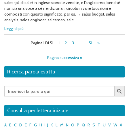
sales (pl. di sale) in inglese sono le vendite, e l’anglicismo, benché
non sia una voce a sé nei dizionari, circola in varie locuzioni e
composti con questo significato, per es. → sales budget, sales
analysis, sales engineer, salesman, sale..
Leggi di più
Pagina 1 Di 51
1
2
3
…
51
»
Pagina successiva »
Ricerca parola esatta
Search Button
Search
for:
Consulta per lettera iniziale
A
B
C
D
E
F
G
H
I
J
K
L
M
N
O
P
Q
R
S
T
U
V
W
X