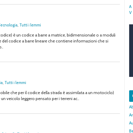
A
V
ecnologia
,
Tutti i lemmi
odice) è un codice a barre a matrice, bidimensionale o a moduli
e del codice a barre lineare che contiene informazioni che si
..
ia
,
Tutti i lemmi
mobile che per il codice della strada è assimilata a un motociclo)
 un veicolo leggero pensato per i terreni ac..
A
Ar
A
Be