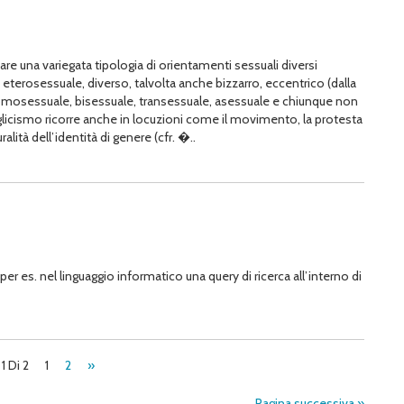
care una variegata tipologia di orientamenti sessuali diversi
 eterosessuale, diverso, talvolta anche bizzarro, eccentrico (dalla
un omosessuale, bisessuale, transessuale, asessuale e chiunque non
anglicismo ricorre anche in locuzioni come il movimento, la protesta
alità dell’identità di genere (cfr. �..
per es. nel linguaggio informatico una query di ricerca all’interno di
1 Di 2
1
2
»
Pagina successiva »