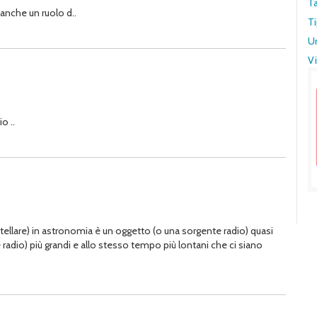
T
anche un ruolo d..
Ti
U
Vi
o ..
stellare) in astronomia è un oggetto (o una sorgente radio) quasi
 radio) più grandi e allo stesso tempo più lontani che ci siano