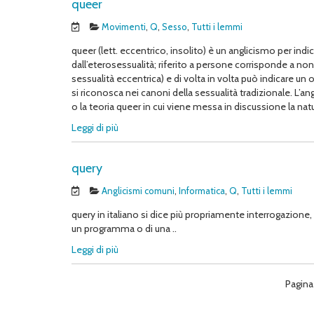
queer
Movimenti
,
Q
,
Sesso
,
Tutti i lemmi
queer (lett. eccentrico, insolito) è un anglicismo per indi
dall’eterosessualità; riferito a persone corrisponde a non
sessualità eccentrica) e di volta in volta può indicare 
si riconosca nei canoni della sessualità tradizionale. L’
o la teoria queer in cui viene messa in discussione la natur
Leggi di più
query
Anglicismi comuni
,
Informatica
,
Q
,
Tutti i lemmi
query in italiano si dice più propriamente interrogazione, 
un programma o di una ..
Leggi di più
Pagina 