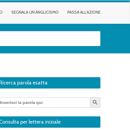
TO
SEGNALA UN ANGLICISMO
PASSA ALL’AZIONE
Ricerca parola esatta
Search Button
earch
r:
Consulta per lettera iniziale