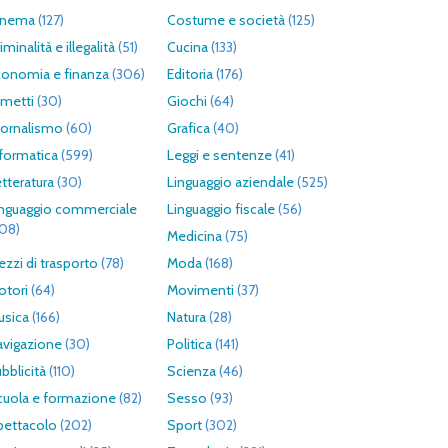
inema
(127)
Costume e società
(125)
iminalità e illegalità
(51)
Cucina
(133)
conomia e finanza
(306)
Editoria
(176)
umetti
(30)
Giochi
(64)
iornalismo
(60)
Grafica
(40)
formatica
(599)
Leggi e sentenze
(41)
tteratura
(30)
Linguaggio aziendale
(525)
inguaggio commerciale
Linguaggio fiscale
(56)
308)
Medicina
(75)
zzi di trasporto
(78)
Moda
(168)
otori
(64)
Movimenti
(37)
usica
(166)
Natura
(28)
avigazione
(30)
Politica
(141)
bblicità
(110)
Scienza
(46)
cuola e formazione
(82)
Sesso
(93)
pettacolo
(202)
Sport
(302)