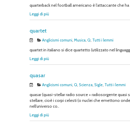
quarterback nel football americano è l’attaccante che ha 
Leggi di più
quartet
Anglicismi comuni
,
Musica
,
Q
,
Tutti i lemmi
quartet in italiano si dice quartetto (utilizzato nel linguaggi
Leggi di più
quasar
Anglicismi comuni
,
Q
,
Scienza
,
Sigle
,
Tutti i lemmi
quasar (quasi-stellar radio source = radiosorgente quasi 
stellare, cioè i corpi celesti (o nuclei che emettono onde
nell’universo co..
Leggi di più