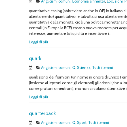
Anglicismi comuni
,
Economia e finanza
,
Locuzioni
,
P
quantitative easing (abbreviato anche in QE) in italiano s
allentamento) quantitativo, e talvolta si usa allentamen
quantitativa della moneta, cioè una politica monetaria n
centrali (in Europa la BCE) creano nuova moneta per acquis
interesse, aumentare la liquidità e incentivare i..
Leggi di più
quark
Anglicismi comuni
,
Q
,
Scienza
,
Tutti i lemmi
quark sono dei fermioni (un nome in onore di Enrico Fer
(insieme ai leptoni come gli elettroni) gli adroni (che a l
come protoni o neutroni); ma non circolano alternative i
Leggi di più
quarterback
Anglicismi comuni
,
Q
,
Sport
,
Tutti i lemmi