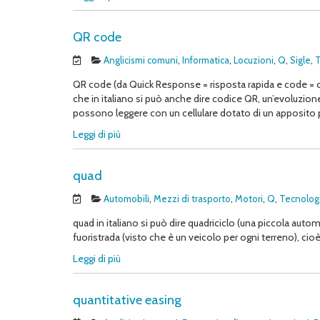
QR code
Anglicismi comuni
,
Informatica
,
Locuzioni
,
Q
,
Sigle
,
T
QR code (da Quick Response = risposta rapida e code = c
che in italiano si può anche dire codice QR, un’evoluzion
possono leggere con un cellulare dotato di un apposito p
Leggi di più
quad
Automobili
,
Mezzi di trasporto
,
Motori
,
Q
,
Tecnolog
quad in italiano si può dire quadriciclo (una piccola auto
fuoristrada (visto che è un veicolo per ogni terreno), cioè
Leggi di più
quantitative easing