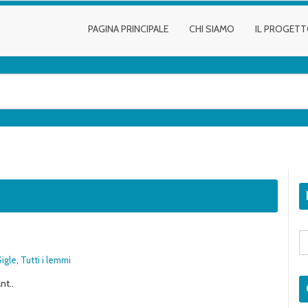
PAGINA PRINCIPALE
CHI SIAMO
IL PROGET
S
fo
Sigle
,
Tutti i lemmi
nt..