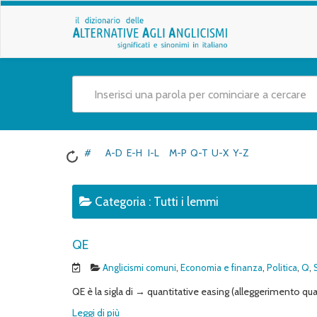
#
A-D
E-H
I-L
M-P
Q-T
U-X
Y-Z
Categoria :
Tutti i lemmi
QE
Anglicismi comuni
,
Economia e finanza
,
Politica
,
Q
,
QE è la sigla di → quantitative easing (alleggerimento qua
Leggi di più