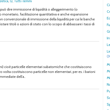
olitica
,
Q
,
Tutti i lemmi
C
i può dire immissione di liquidità o alleggerimento (o
Cr
to monetario, facilitazione quantitativa e anche espansione
E
on convenzionale di immissione della liquidità per cui le banche
tare titoli o azioni di stato con lo scopo di abbassare i tassi di
F
G
In
Le
L
(
Me
mi) cioè particelle elementari subatomiche che costituiscono
M
oro volta costituiscono particelle non elementari, per es. i barioni
mmediate dell’a..
M
N
Pu
S
S