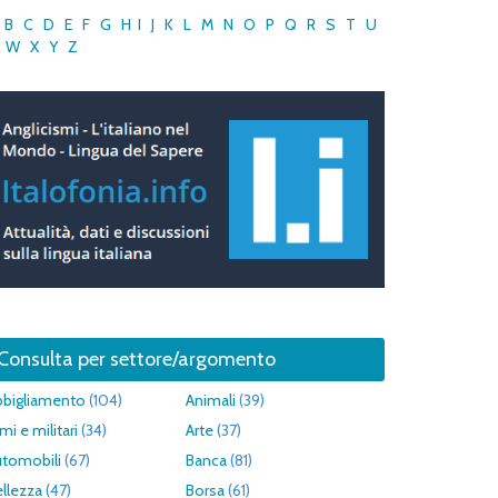
B
C
D
E
F
G
H
I
J
K
L
M
N
O
P
Q
R
S
T
U
W
X
Y
Z
Consulta per settore/argomento
bbigliamento
(104)
Animali
(39)
mi e militari
(34)
Arte
(37)
utomobili
(67)
Banca
(81)
llezza
(47)
Borsa
(61)