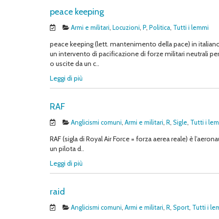
peace keeping
Armi e militari
,
Locuzioni
,
P
,
Politica
,
Tutti i lemmi
peace keeping (lett. mantenimento della pace) in italiano
un intervento di pacificazione di forze militari neutrali p
o uscite da un c..
Leggi di più
RAF
Anglicismi comuni
,
Armi e militari
,
R
,
Sigle
,
Tutti i le
RAF (sigla di Royal Air Force = forza aerea reale) è l’aeron
un pilota d..
Leggi di più
raid
Anglicismi comuni
,
Armi e militari
,
R
,
Sport
,
Tutti i l