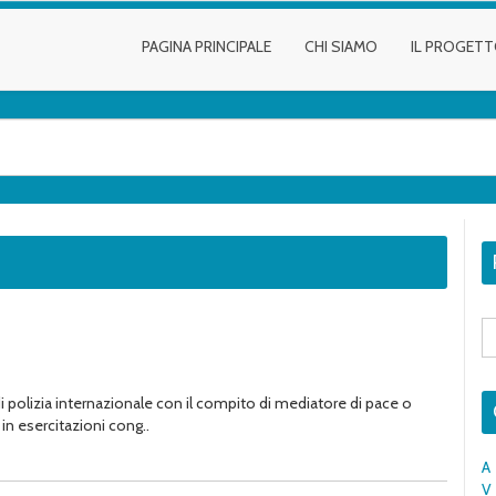
PAGINA PRINCIPALE
CHI SIAMO
IL PROGET
S
fo
 polizia internazionale con il compito di mediatore di pace o
 in esercitazioni cong..
A
V