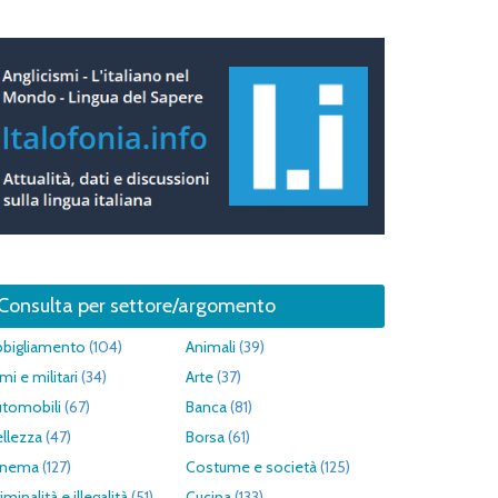
Consulta per settore/argomento
bbigliamento
(104)
Animali
(39)
mi e militari
(34)
Arte
(37)
utomobili
(67)
Banca
(81)
llezza
(47)
Borsa
(61)
inema
(127)
Costume e società
(125)
iminalità e illegalità
(51)
Cucina
(133)