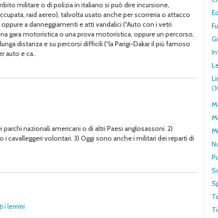
bito militare o di polizia in italiano si può dire incursione,
E
a occupata, raid aereo), talvolta usato anche per scorreria o attacco
o) oppure a danneggiamenti e atti vandalici (“Auto con i vetri
F
e una gara motoristica o una prova motoristica, oppure un percorso,
G
 lunga distanza e su percorsi difficili (“la Parigi-Dakar il più famoso
In
er auto e ca..
Le
L
(
Me
M
i parchi nazionali americani o di altri Paesi anglosassoni. 2)
M
 cavalleggeri volontari. 3) Oggi sono anche i militari dei reparti di
N
Pu
S
S
T
ti i lemmi
Ti