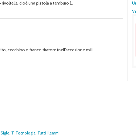
U
 rivoltella, cioè una pistola a tamburo (..
Vi
lto, cecchino o franco tiratore (nell’accezione mili..
,
Sigle
,
T
,
Tecnologia
,
Tutti i lemmi