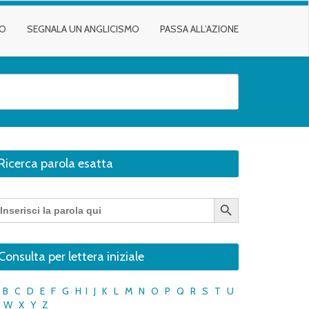
TO
SEGNALA UN ANGLICISMO
PASSA ALL’AZIONE
Ricerca parola esatta
Search Button
earch
r:
Consulta per lettera iniziale
B
C
D
E
F
G
H
I
J
K
L
M
N
O
P
Q
R
S
T
U
W
X
Y
Z