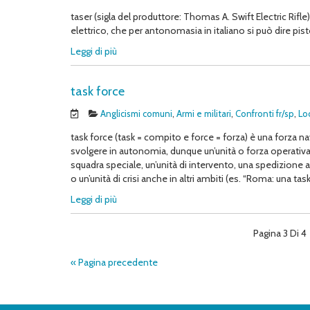
taser (sigla del produttore: Thomas A. Swift Electric Rif
elettrico, che per antonomasia in italiano si può dire pisto
Leggi di più
task force
Anglicismi comuni
,
Armi e militari
,
Confronti fr/sp
,
Lo
task force (task = compito e force = forza) è una forza na
svolgere in autonomia, dunque un’unità o forza operativa 
squadra speciale, un’unità di intervento, una spedizione 
o un’unità di crisi anche in altri ambiti (es. “Roma: una tas
Leggi di più
Pagina 3 Di 4
« Pagina precedente