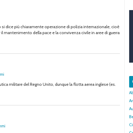
 si dice più chiaramente operazione di polizia internazionale, cioè
er il mantenimento della pace e la convivenza civile in aree di guerra
mmi
autica militare del Regno Unito, dunque la flotta aerea inglese (es.
A
Ar
A
Be
C
emmi
Cr