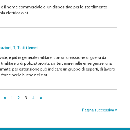
le) è il nome commerciale di un dispositivo per lo stordimento
la elettrica o st..
cuzioni
,
T
,
Tutti i lemmi
vale, e più in generale militare, con una missione di guerra da
(militare o di polizia) pronta a intervenire nelle emergenze, una
armata; per estensione può indicare un gruppo di esperti, di lavoro
k force per le buche nelle st..
«
1
2
3
4
»
Pagina successiva »