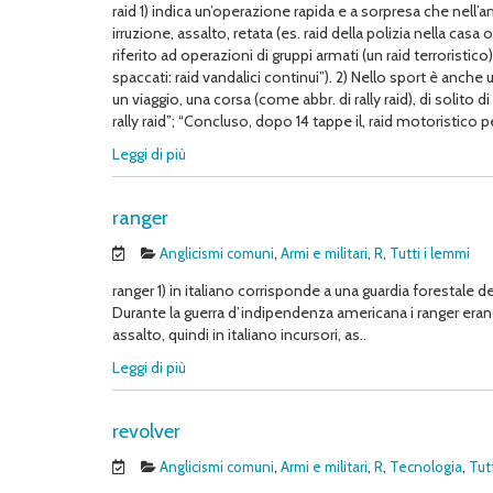
raid 1) indica un’operazione rapida e a sorpresa che nell’am
irruzione, assalto, retata (es. raid della polizia nella cas
riferito ad operazioni di gruppi armati (un raid terroristic
spaccati: raid vandalici continui”). 2) Nello sport è anch
un viaggio, una corsa (come abbr. di rally raid), di solito di
rally raid”; “Concluso, dopo 14 tappe il, raid motoristico p
Leggi di più
ranger
Anglicismi comuni
,
Armi e militari
,
R
,
Tutti i lemmi
ranger 1) in italiano corrisponde a una guardia forestale de
Durante la guerra d’indipendenza americana i ranger erano i
assalto, quindi in italiano incursori, as..
Leggi di più
revolver
Anglicismi comuni
,
Armi e militari
,
R
,
Tecnologia
,
Tut