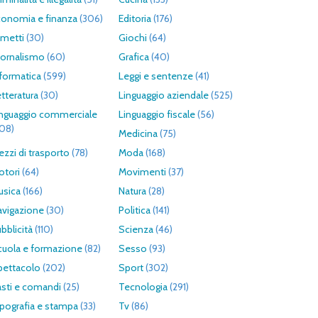
conomia e finanza
(306)
Editoria
(176)
umetti
(30)
Giochi
(64)
iornalismo
(60)
Grafica
(40)
formatica
(599)
Leggi e sentenze
(41)
tteratura
(30)
Linguaggio aziendale
(525)
inguaggio commerciale
Linguaggio fiscale
(56)
308)
Medicina
(75)
zzi di trasporto
(78)
Moda
(168)
otori
(64)
Movimenti
(37)
usica
(166)
Natura
(28)
avigazione
(30)
Politica
(141)
bblicità
(110)
Scienza
(46)
cuola e formazione
(82)
Sesso
(93)
pettacolo
(202)
Sport
(302)
asti e comandi
(25)
Tecnologia
(291)
pografia e stampa
(33)
Tv
(86)