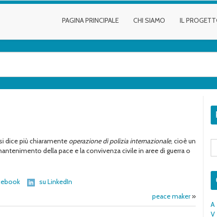
PAGINA PRINCIPALE
CHI SIAMO
IL PROGET
o si dice più chiaramente
operazione di polizia internazionale
, cioè un
S
fo
l mantenimento della pace e la convivenza civile in aree di guerra o
cebook
su LinkedIn
peace maker
»
A
V