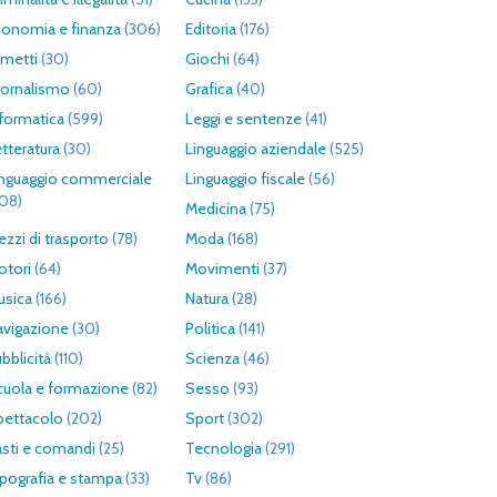
conomia e finanza
(306)
Editoria
(176)
umetti
(30)
Giochi
(64)
iornalismo
(60)
Grafica
(40)
formatica
(599)
Leggi e sentenze
(41)
tteratura
(30)
Linguaggio aziendale
(525)
inguaggio commerciale
Linguaggio fiscale
(56)
308)
Medicina
(75)
zzi di trasporto
(78)
Moda
(168)
otori
(64)
Movimenti
(37)
usica
(166)
Natura
(28)
avigazione
(30)
Politica
(141)
bblicità
(110)
Scienza
(46)
cuola e formazione
(82)
Sesso
(93)
pettacolo
(202)
Sport
(302)
asti e comandi
(25)
Tecnologia
(291)
pografia e stampa
(33)
Tv
(86)