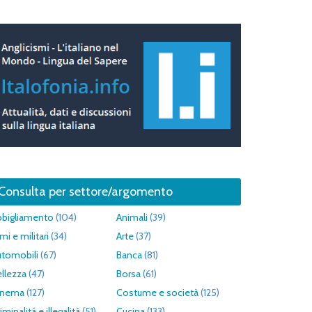
Consulta per settore/argomento
bbigliamento
(104)
Animali
(39)
mi e militari
(34)
Arte
(37)
utomobili
(67)
Banca
(81)
llezza
(47)
Borsa
(61)
inema
(127)
Costume e società
(125)
iminalità e illegalità
(51)
Cucina
(133)