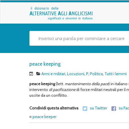
peace keeping
Armi e militari
,
Locuzioni
,
P
,
Politica
,
Tutti i lemmi
peace keeping
(lett.
mantenimento della pace
) in italian
intervento
di pacificazione
di forze militari neutrali per i
uscite da un conflitto.
Condividi questa alternativa
su Twitter
su Fa
«
peace keeper