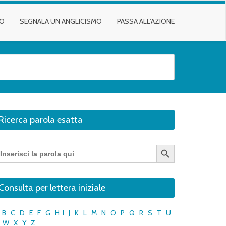
TO
SEGNALA UN ANGLICISMO
PASSA ALL’AZIONE
Ricerca parola esatta
Search Button
earch
r:
Consulta per lettera iniziale
B
C
D
E
F
G
H
I
J
K
L
M
N
O
P
Q
R
S
T
U
W
X
Y
Z