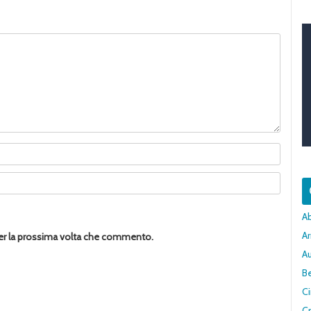
A
Ar
per la prossima volta che commento.
A
Be
C
Cr