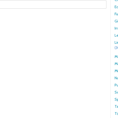
E
F
G
In
Le
L
(
Me
M
M
N
Pu
S
S
T
Ti