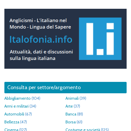
Consulta per settore/argomento
Abbigliamento
(104)
Animali
(39)
Armi e militari
(34)
Arte
(37)
Automobili
(67)
Banca
(81)
Bellezza
(47)
Borsa
(61)
Cinema
(127)
Costume e società
(125)