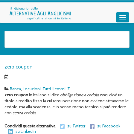
zero coupon
Banca
,
Locuzioni
,
Tutti i lemmi
,
Z
zero coupon
in italiano si dice
obbligazione a cedola zero
, cioè un
titolo a reddito fisso la cui remunerazione non avviene attraverso le
cedole, ma alla scadenza, e in senso meno tecnico si può rendere
con
senza cedola
.
Condividi questa alternativa
su Twitter
su Facebook
su LinkedIn