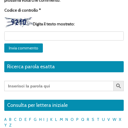
prossima volta che commento.
Codice di controllo
*
Digita il testo mostrato:
Ricerca parola esatta
Search Button
Search
for:
Consulta per lettera iniziale
A
B
C
D
E
F
G
H
I
J
K
L
M
N
O
P
Q
R
S
T
U
V
W
X
Y
Z