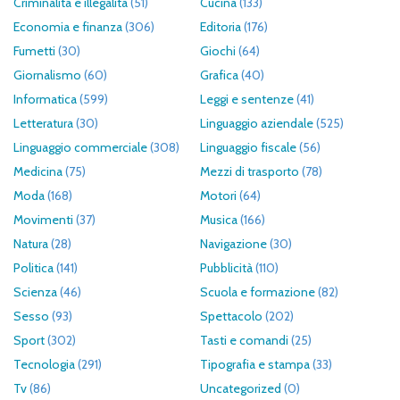
Criminalità e illegalità
(51)
Cucina
(133)
Economia e finanza
(306)
Editoria
(176)
Fumetti
(30)
Giochi
(64)
Giornalismo
(60)
Grafica
(40)
Informatica
(599)
Leggi e sentenze
(41)
Letteratura
(30)
Linguaggio aziendale
(525)
Linguaggio commerciale
(308)
Linguaggio fiscale
(56)
Medicina
(75)
Mezzi di trasporto
(78)
Moda
(168)
Motori
(64)
Movimenti
(37)
Musica
(166)
Natura
(28)
Navigazione
(30)
Politica
(141)
Pubblicità
(110)
Scienza
(46)
Scuola e formazione
(82)
Sesso
(93)
Spettacolo
(202)
Sport
(302)
Tasti e comandi
(25)
Tecnologia
(291)
Tipografia e stampa
(33)
Tv
(86)
Uncategorized
(0)