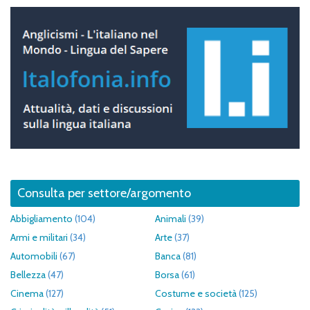
Consulta per settore/argomento
Abbigliamento
(104)
Animali
(39)
Armi e militari
(34)
Arte
(37)
Automobili
(67)
Banca
(81)
Bellezza
(47)
Borsa
(61)
Cinema
(127)
Costume e società
(125)