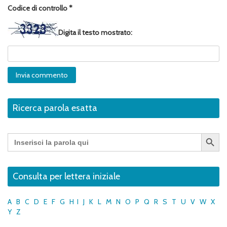
Codice di controllo
*
Digita il testo mostrato:
Ricerca parola esatta
Search Button
Search
for:
Consulta per lettera iniziale
A
B
C
D
E
F
G
H
I
J
K
L
M
N
O
P
Q
R
S
T
U
V
W
X
Y
Z