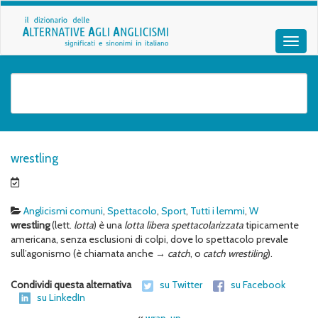
wrestling
Anglicismi comuni
,
Spettacolo
,
Sport
,
Tutti i lemmi
,
W
wrestling
(lett.
lotta
) è una
lotta libera spettacolarizzata
tipicamente
americana, senza esclusioni di colpi, dove lo spettacolo prevale
sull’agonismo (è chiamata anche →
catch
, o
catch wrestiling
).
Condividi questa alternativa
su Twitter
su Facebook
su LinkedIn