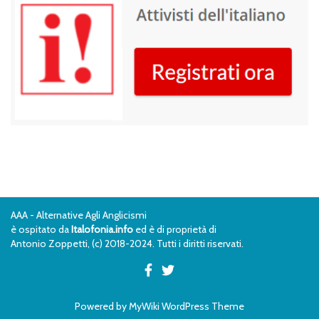
AAA - Alternative Agli Anglicismi
è ospitato da
Italofonia.info
ed è di proprietà di
Antonio Zoppetti, (c) 2018-2024. Tutti i diritti riservati.
Powered by
MyWiki WordPress Theme