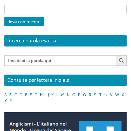
Ricerca parola esatta
Search Button
Search
for:
Consulta per lettera iniziale
A
B
C
D
E
F
G
H
I
J
K
L
M
N
O
P
Q
R
S
T
U
V
W
X
Y
Z