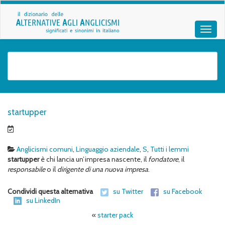
startupper
Anglicismi comuni
,
Linguaggio aziendale
,
S
,
Tutti i lemmi
startupper
è chi lancia un’impresa nascente, il
fondatore
, il
responsabile
o il
dirigente di una nuova impresa
.
Condividi questa alternativa
su Twitter
su Facebook
su LinkedIn
«
starter pack