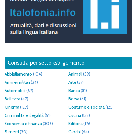
Consulta per settore/argomento
Abbigliamento
(104)
Animali
(39)
Armi e militari
(34)
Arte
(37)
Automobili
(67)
Banca
(81)
Bellezza
(47)
Borsa
(61)
Cinema
(127)
Costume e società
(125)
Criminalità e illegalità
(51)
Cucina
(133)
Economia e finanza
(306)
Editoria
(176)
Fumetti
(30)
Giochi
(64)