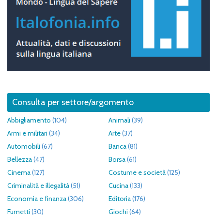
Consulta per settore/argomento
Abbigliamento
(104)
Animali
(39)
Armi e militari
(34)
Arte
(37)
Automobili
(67)
Banca
(81)
Bellezza
(47)
Borsa
(61)
Cinema
(127)
Costume e società
(125)
Criminalità e illegalità
(51)
Cucina
(133)
Economia e finanza
(306)
Editoria
(176)
Fumetti
(30)
Giochi
(64)