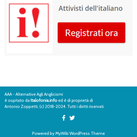
AAA - Alternative Agli Anglicismi
è ospitato da
Italofonia.info
ed è di proprietà di
Antonio Zoppetti, (c) 2018-2024. Tutti i diritti riservati.
Powered by
MyWiki WordPress Theme