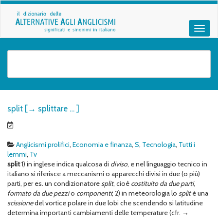
split [→ splittare … ]
Anglicismi prolifici
,
Economia e finanza
,
S
,
Tecnologia
,
Tutti i
lemmi
,
Tv
split
1) in inglese indica qualcosa di
diviso
, e nel linguaggio tecnico in
italiano si riferisce a meccanismi o apparecchi divisi in due (o più)
parti, per es. un condizionatore
split
, cioè
costituito da due parti
,
formato da due pezzi
o
componenti
; 2) in meteorologia lo
split
è una
scissione
del vortice polare in due lobi che scendendo si latitudine
determina importanti cambiamenti delle temperature (cfr. →