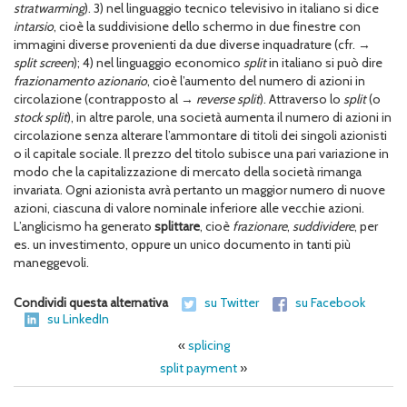
stratwarming
). 3) nel linguaggio tecnico televisivo in italiano si dice
intarsio
, cioè la suddivisione dello schermo in due finestre con
immagini diverse provenienti da due diverse inquadrature (cfr. →
split screen
); 4) nel linguaggio economico
split
in italiano si può dire
frazionamento azionario
, cioè l’aumento del numero di azioni in
circolazione (contrapposto al →
reverse split
). Attraverso lo
split
(o
stock split
), in altre parole, una società aumenta il numero di azioni in
circolazione senza alterare l’ammontare di titoli dei singoli azionisti
o il capitale sociale. Il prezzo del titolo subisce una pari variazione in
modo che la capitalizzazione di mercato della società rimanga
invariata. Ogni azionista avrà pertanto un maggior numero di nuove
azioni, ciascuna di valore nominale inferiore alle vecchie azioni.
L’anglicismo ha generato
splittare
, cioè
frazionare
,
suddividere
, per
es. un investimento, oppure un unico documento in tanti più
maneggevoli.
Condividi questa alternativa
su Twitter
su Facebook
su LinkedIn
«
splicing
split payment
»