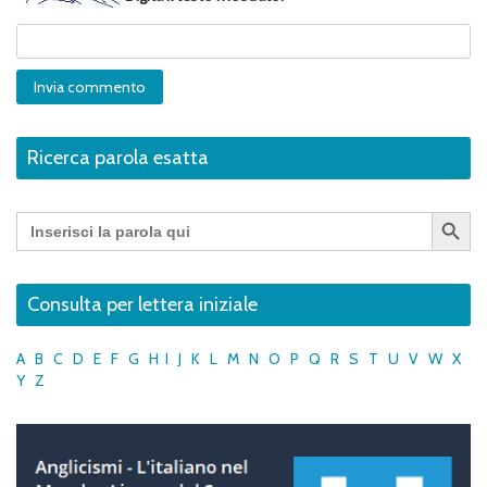
Ricerca parola esatta
Search Button
Search
for:
Consulta per lettera iniziale
A
B
C
D
E
F
G
H
I
J
K
L
M
N
O
P
Q
R
S
T
U
V
W
X
Y
Z