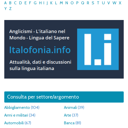
A
B
C
D
E
F
G
H
I
J
K
L
M
N
O
P
Q
R
S
T
U
V
W
X
Y
Z
Consulta per settore/argomento
Abbigliamento
(104)
Animali
(39)
Armi e militari
(34)
Arte
(37)
Automobili
(67)
Banca
(81)