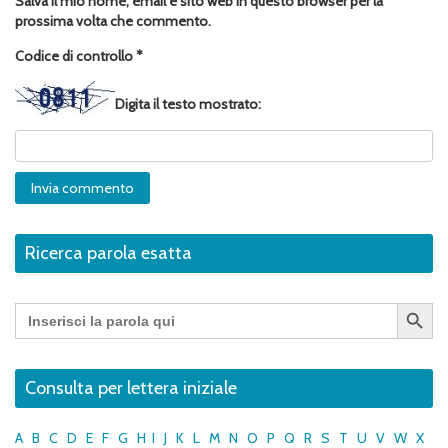
Salva il mio nome, email e sito web in questo browser per la
prossima volta che commento.
Codice di controllo
*
Digita il testo mostrato:
Ricerca parola esatta
Search Button
Search
for:
Consulta per lettera iniziale
A
B
C
D
E
F
G
H
I
J
K
L
M
N
O
P
Q
R
S
T
U
V
W
X