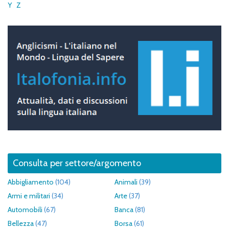
Y
Z
Consulta per settore/argomento
Abbigliamento
(104)
Animali
(39)
Armi e militari
(34)
Arte
(37)
Automobili
(67)
Banca
(81)
Bellezza
(47)
Borsa
(61)