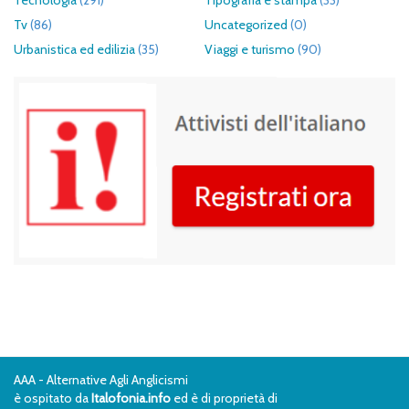
Tecnologia
(291)
Tipografia e stampa
(33)
Tv
(86)
Uncategorized
(0)
Urbanistica ed edilizia
(35)
Viaggi e turismo
(90)
AAA - Alternative Agli Anglicismi
è ospitato da
Italofonia.info
ed è di proprietà di