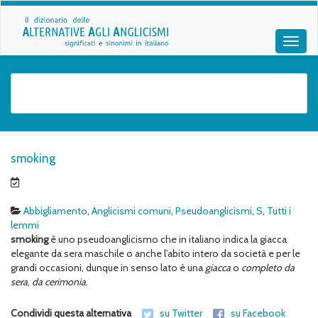
smoking
Abbigliamento
,
Anglicismi comuni
,
Pseudoanglicismi
,
S
,
Tutti i
lemmi
smoking
è uno pseudoanglicismo che in italiano indica la giacca
elegante da sera maschile o anche l’abito intero da società e per le
grandi occasioni, dunque in senso lato è una
giacca
o
completo da
sera
,
da cerimonia
.
Condividi questa alternativa
su Twitter
su Facebook