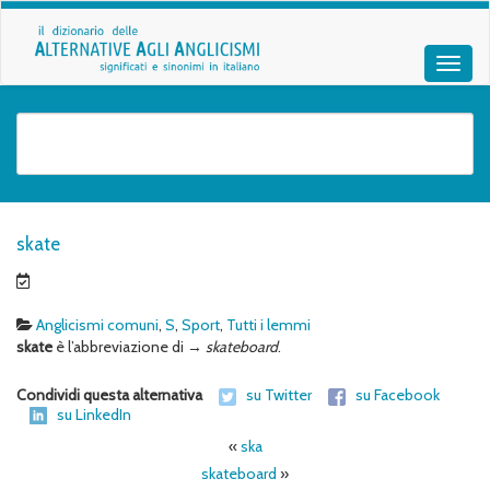
skate
Anglicismi comuni
,
S
,
Sport
,
Tutti i lemmi
skate
è l’abbreviazione di →
skateboard
.
Condividi questa alternativa
su Twitter
su Facebook
su LinkedIn
«
ska
skateboard
»