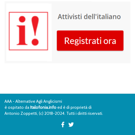
AAA - Alternative Agli Anglicismi
è ospitato da
Italofonia.info
ed è di proprietà di
Antonio Zoppetti, (c) 2018-2024. Tutti i diritti riservati.