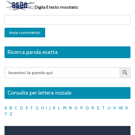
Digita il testo mostrato:
Ricerca parola esatta
Search Button
Search
for:
Consulta per lettera iniziale
A
B
C
D
E
F
G
H
I
J
K
L
M
N
O
P
Q
R
S
T
U
V
W
X
Y
Z