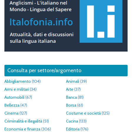
Consulta per settore/argomento
Abbigliamento
(104)
Animali
(39)
Armi e militari
(34)
Arte
(37)
Automobili
(67)
Banca
(81)
Bellezza
(47)
Borsa
(61)
Cinema
(127)
Costume e società
(125)
Criminalità e illegalità
(51)
Cucina
(133)
Economia e finanza
(306)
Editoria
(176)