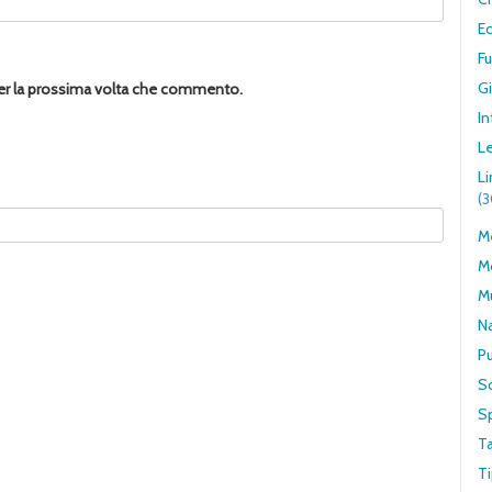
E
F
G
per la prossima volta che commento.
In
Le
L
(
Me
M
M
N
Pu
S
S
T
Ti