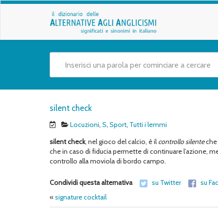
silent check
Locuzioni
,
S
,
Sport
,
Tutti i lemmi
silent check
, nel gioco del calcio, è il
controllo silente
che 
che in caso di fiducia permette di continuare l’azione, m
controllo alla moviola di bordo campo.
Condividi questa alternativa
su Twitter
su Fa
«
signature cocktail