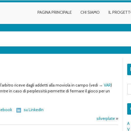
PAGINA PRINCIPALE
CHI SIAMO
IL PROGET
l’arbitro riceve dagli addetti alla moviola in campo (vedi →
VAR
)
S
fo
entre in caso di perplessità permette di fermare il gioco per un
cebook
su LinkedIn
silverplate
»
A
V