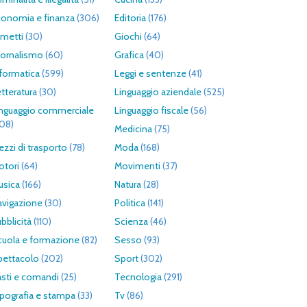
conomia e finanza
(306)
Editoria
(176)
umetti
(30)
Giochi
(64)
iornalismo
(60)
Grafica
(40)
formatica
(599)
Leggi e sentenze
(41)
tteratura
(30)
Linguaggio aziendale
(525)
inguaggio commerciale
Linguaggio fiscale
(56)
308)
Medicina
(75)
zzi di trasporto
(78)
Moda
(168)
otori
(64)
Movimenti
(37)
usica
(166)
Natura
(28)
avigazione
(30)
Politica
(141)
bblicità
(110)
Scienza
(46)
cuola e formazione
(82)
Sesso
(93)
pettacolo
(202)
Sport
(302)
asti e comandi
(25)
Tecnologia
(291)
pografia e stampa
(33)
Tv
(86)