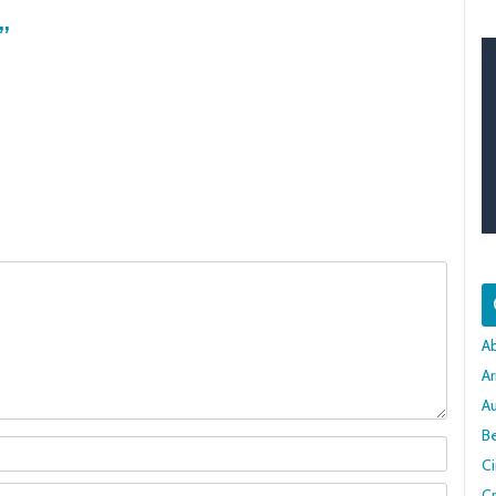
”
A
Ar
A
Be
C
Cr