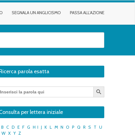
TO
SEGNALA UN ANGLICISMO
PASSA ALL’AZIONE
Ricerca parola esatta
Search Button
earch
r:
Consulta per lettera iniziale
B
C
D
E
F
G
H
I
J
K
L
M
N
O
P
Q
R
S
T
U
W
X
Y
Z