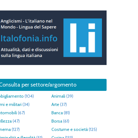
Consulta per settore/argomento
bbigliamento
(104)
Animali
(39)
mi e militari
(34)
Arte
(37)
utomobili
(67)
Banca
(81)
llezza
(47)
Borsa
(61)
inema
(127)
Costume e società
(125)
iminalità e illegalità
(51)
Cucina
(133)