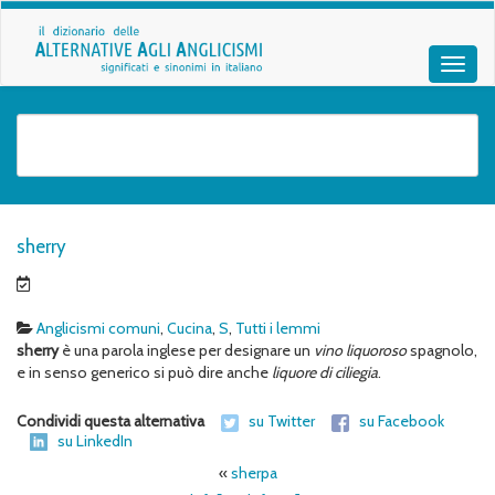
sherry
Anglicismi comuni
,
Cucina
,
S
,
Tutti i lemmi
sherry
è una parola inglese per designare un
vino liquoroso
spagnolo,
e in senso generico si può dire anche
liquore di ciliegia
.
Condividi questa alternativa
su Twitter
su Facebook
su LinkedIn
«
sherpa