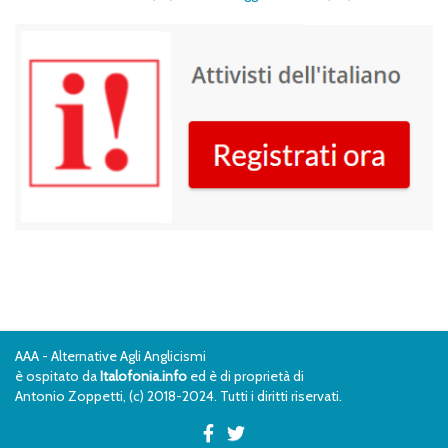
AAA - Alternative Agli Anglicismi
è ospitato da
Italofonia.info
ed è di proprietà di
Antonio Zoppetti, (c) 2018-2024. Tutti i diritti riservati.