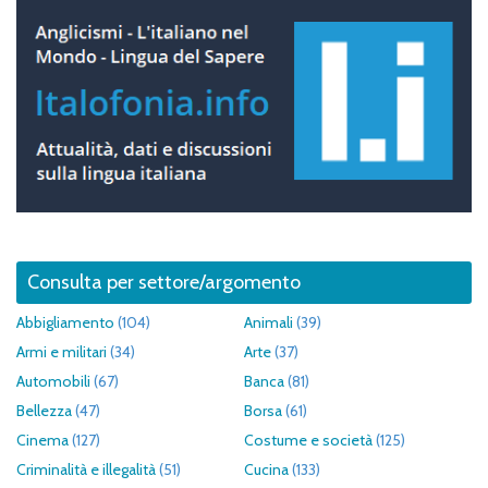
Consulta per settore/argomento
Abbigliamento
(104)
Animali
(39)
Armi e militari
(34)
Arte
(37)
Automobili
(67)
Banca
(81)
Bellezza
(47)
Borsa
(61)
Cinema
(127)
Costume e società
(125)
Criminalità e illegalità
(51)
Cucina
(133)