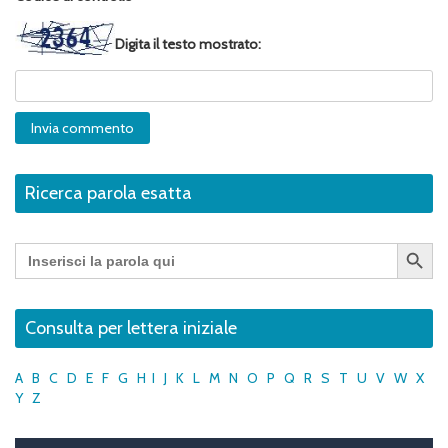
Digita il testo mostrato:
Ricerca parola esatta
Search Button
Search
for:
Consulta per lettera iniziale
A
B
C
D
E
F
G
H
I
J
K
L
M
N
O
P
Q
R
S
T
U
V
W
X
Y
Z