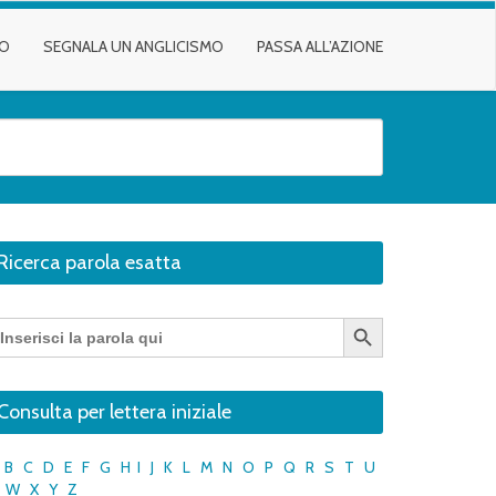
TO
SEGNALA UN ANGLICISMO
PASSA ALL’AZIONE
Ricerca parola esatta
Search Button
earch
r:
Consulta per lettera iniziale
B
C
D
E
F
G
H
I
J
K
L
M
N
O
P
Q
R
S
T
U
W
X
Y
Z