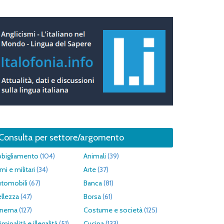
Consulta per settore/argomento
bbigliamento
(104)
Animali
(39)
mi e militari
(34)
Arte
(37)
utomobili
(67)
Banca
(81)
llezza
(47)
Borsa
(61)
inema
(127)
Costume e società
(125)
iminalità e illegalità
(51)
Cucina
(133)