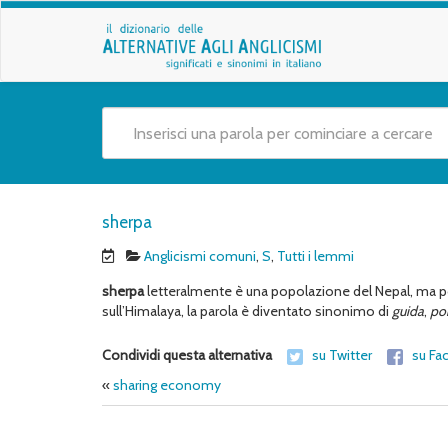
sherpa
Anglicismi comuni
,
S
,
Tutti i lemmi
sherpa
letteralmente è una popolazione del Nepal, ma poi
sull’Himalaya, la parola è diventato sinonimo di
guida
,
po
Condividi questa alternativa
su Twitter
su Fa
«
sharing economy