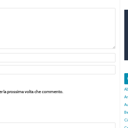
A
per la prossima volta che commento.
Ar
A
Be
C
Cr