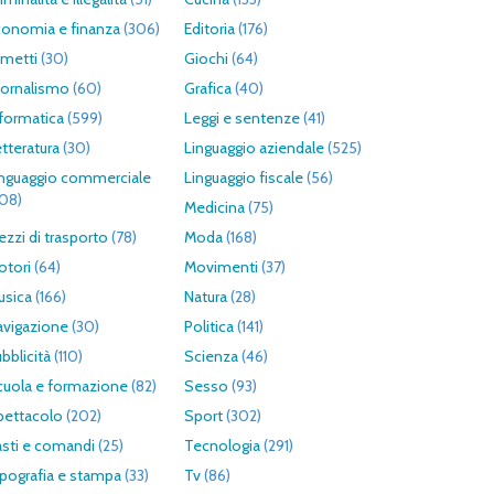
conomia e finanza
(306)
Editoria
(176)
umetti
(30)
Giochi
(64)
iornalismo
(60)
Grafica
(40)
formatica
(599)
Leggi e sentenze
(41)
tteratura
(30)
Linguaggio aziendale
(525)
inguaggio commerciale
Linguaggio fiscale
(56)
308)
Medicina
(75)
zzi di trasporto
(78)
Moda
(168)
otori
(64)
Movimenti
(37)
usica
(166)
Natura
(28)
avigazione
(30)
Politica
(141)
bblicità
(110)
Scienza
(46)
cuola e formazione
(82)
Sesso
(93)
pettacolo
(202)
Sport
(302)
asti e comandi
(25)
Tecnologia
(291)
pografia e stampa
(33)
Tv
(86)