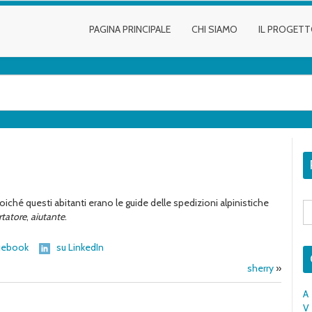
PAGINA PRINCIPALE
CHI SIAMO
IL PROGET
ché questi abitanti erano le guide delle spedizioni alpinistiche
S
fo
rtatore
,
aiutante
.
cebook
su LinkedIn
sherry
»
A
V