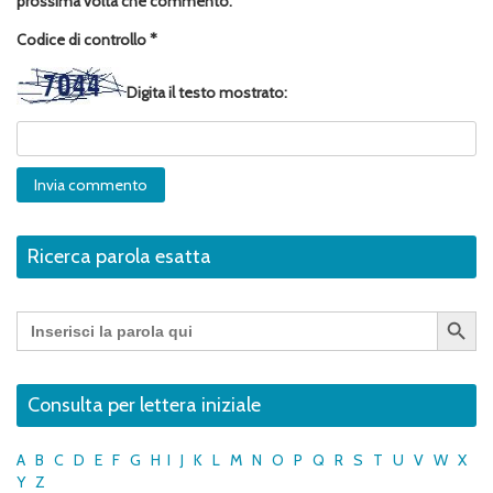
prossima volta che commento.
Codice di controllo
*
Digita il testo mostrato:
Ricerca parola esatta
Search Button
Search
for:
Consulta per lettera iniziale
A
B
C
D
E
F
G
H
I
J
K
L
M
N
O
P
Q
R
S
T
U
V
W
X
Y
Z