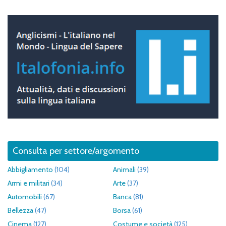
Consulta per settore/argomento
Abbigliamento
(104)
Animali
(39)
Armi e militari
(34)
Arte
(37)
Automobili
(67)
Banca
(81)
Bellezza
(47)
Borsa
(61)
Cinema
(127)
Costume e società
(125)