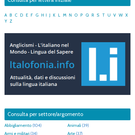
A
B
C
D
E
F
G
H
I
J
K
L
M
N
O
P
Q
R
S
T
U
V
W
X
Y
Z
Consulta per settore/argomento
Abbigliamento
(104)
Animali
(39)
Armi e militari
(34)
Arte
(37)