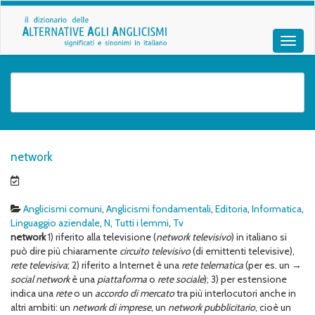
network
Anglicismi comuni
,
Anglicismi fondamentali
,
Editoria
,
Informatica
,
Linguaggio aziendale
,
N
,
Tutti i lemmi
,
Tv
network
1) riferito alla televisione (
network
televisivo
) in italiano si
può dire più chiaramente
circuito televisivo
(di emittenti televisive),
rete televisiva
; 2) riferito a Internet è una
rete telematica
(per es. un →
social network
è una
piattaforma
o
rete sociale
); 3) per estensione
indica una
rete
o un
accordo di mercato
tra più interlocutori anche in
altri ambiti: un
network di imprese
, un
network pubblicitario
, cioè un