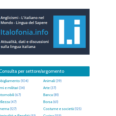
Consulta per settore/argomento
bbigliamento
(104)
Animali
(39)
mi e militari
(34)
Arte
(37)
utomobili
(67)
Banca
(81)
llezza
(47)
Borsa
(61)
inema
(127)
Costume e società
(125)
iminalità e illegalità
(51)
Cucina
(133)