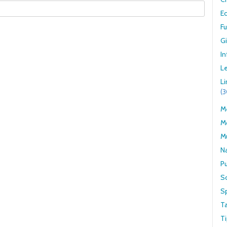
E
F
G
In
Le
L
(
Me
M
M
N
Pu
S
S
T
Ti