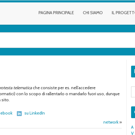
PAGINA PRINCIPALE
CHI SIAMO
IL PROGET
rotesta telematica
che consiste per es. nell’accedere
S
fo
matici) con lo scopo di rallentarlo o mandarlo fuori uso, dunque
 sito.
cebook
su LinkedIn
network
»
A
V