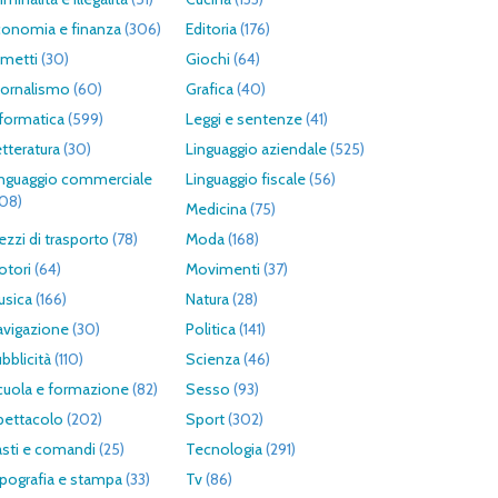
conomia e finanza
(306)
Editoria
(176)
umetti
(30)
Giochi
(64)
iornalismo
(60)
Grafica
(40)
formatica
(599)
Leggi e sentenze
(41)
tteratura
(30)
Linguaggio aziendale
(525)
inguaggio commerciale
Linguaggio fiscale
(56)
308)
Medicina
(75)
zzi di trasporto
(78)
Moda
(168)
otori
(64)
Movimenti
(37)
usica
(166)
Natura
(28)
avigazione
(30)
Politica
(141)
bblicità
(110)
Scienza
(46)
cuola e formazione
(82)
Sesso
(93)
pettacolo
(202)
Sport
(302)
asti e comandi
(25)
Tecnologia
(291)
pografia e stampa
(33)
Tv
(86)