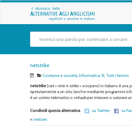
netstrike
Costume e società
,
Informatica
,
N
,
Tutti i lemmi
netstrike
(
net
= rete e
strike
= sciopero) in italiano è una
p
ripetutamente a un sito (anche mediante programmi infor
è un
corteo telematico
o
virtuale
per intasare o saturare un
Condividi questa alternativa
su Twitter
su Fa
«
netizen