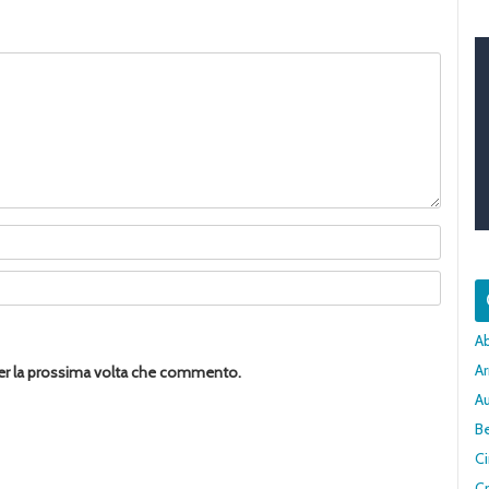
A
Ar
per la prossima volta che commento.
A
Be
C
Cr