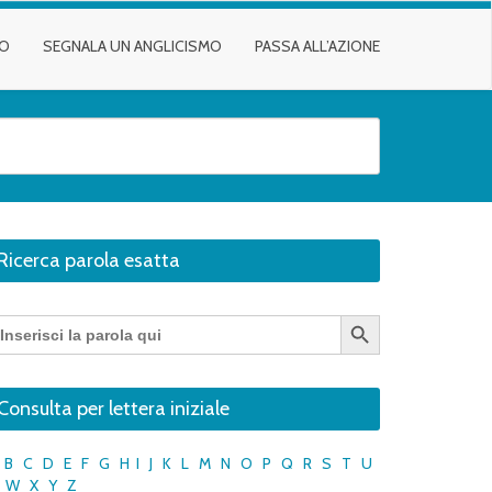
TO
SEGNALA UN ANGLICISMO
PASSA ALL’AZIONE
Ricerca parola esatta
Search Button
earch
r:
Consulta per lettera iniziale
B
C
D
E
F
G
H
I
J
K
L
M
N
O
P
Q
R
S
T
U
W
X
Y
Z