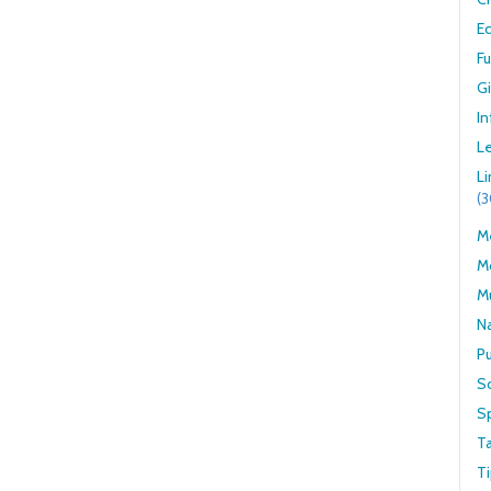
E
F
G
In
Le
L
(
Me
M
M
N
Pu
S
S
T
Ti