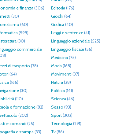
conomia e finanza
(306)
Editoria
(176)
umetti
(30)
Giochi
(64)
iornalismo
(60)
Grafica
(40)
formatica
(599)
Leggi e sentenze
(41)
tteratura
(30)
Linguaggio aziendale
(525)
inguaggio commerciale
Linguaggio fiscale
(56)
308)
Medicina
(75)
zzi di trasporto
(78)
Moda
(168)
otori
(64)
Movimenti
(37)
usica
(166)
Natura
(28)
avigazione
(30)
Politica
(141)
bblicità
(110)
Scienza
(46)
cuola e formazione
(82)
Sesso
(93)
pettacolo
(202)
Sport
(302)
asti e comandi
(25)
Tecnologia
(291)
pografia e stampa
(33)
Tv
(86)