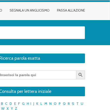
TO
SEGNALA UN ANGLICISMO
PASSA ALL’AZIONE
Ricerca parola esatta
Search Button
earch
r:
Consulta per lettera iniziale
B
C
D
E
F
G
H
I
J
K
L
M
N
O
P
Q
R
S
T
U
W
X
Y
Z