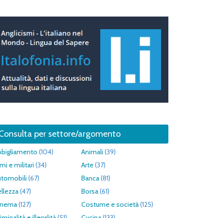
Consulta per settore/argomento
bbigliamento
(104)
Animali
(39)
mi e militari
(34)
Arte
(37)
utomobili
(67)
Banca
(81)
llezza
(47)
Borsa
(61)
inema
(127)
Costume e società
(125)
iminalità e illegalità
(51)
Cucina
(133)