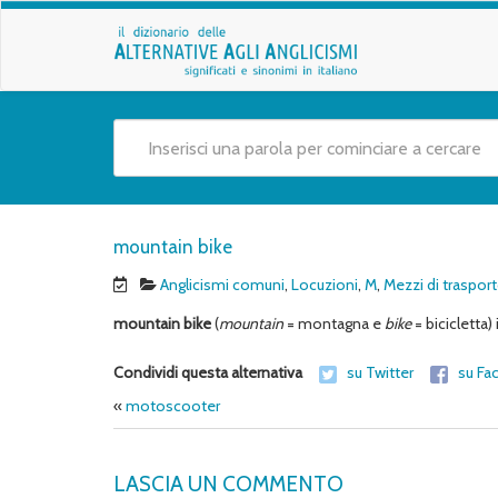
mountain bike
Anglicismi comuni
,
Locuzioni
,
M
,
Mezzi di traspor
mountain bike
(
mountain
= montagna e
bike
= bicicletta) 
Condividi questa alternativa
su Twitter
su Fa
«
motoscooter
LASCIA UN COMMENTO