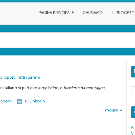
PAGINA PRINCIPALE
CHI SIAMO
IL PROGET
to
,
Sport
,
Tutti i lemmi
in italiano si può dire
rampichino
, o
bicicletta da montagna
.
S
fo
cebook
su LinkedIn
mouse
»
A
V