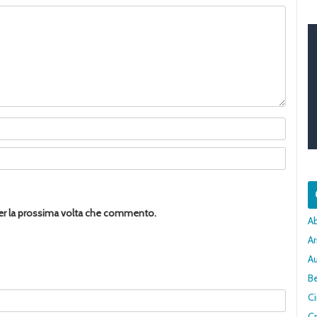
per la prossima volta che commento.
A
Ar
A
Be
C
Cr