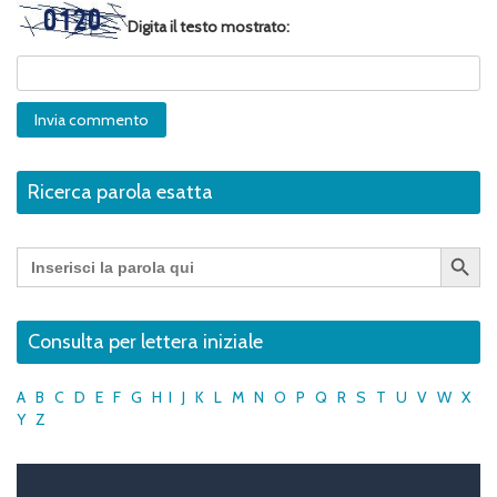
Digita il testo mostrato:
Ricerca parola esatta
Search Button
Search
for:
Consulta per lettera iniziale
A
B
C
D
E
F
G
H
I
J
K
L
M
N
O
P
Q
R
S
T
U
V
W
X
Y
Z