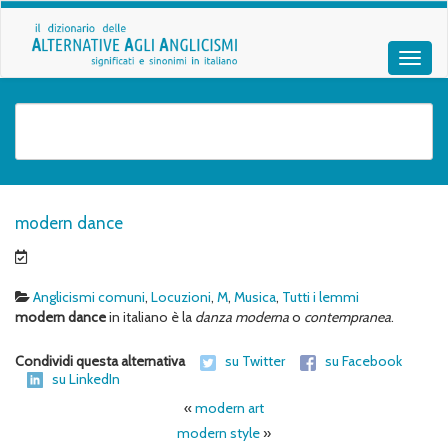
modern dance
Anglicismi comuni
,
Locuzioni
,
M
,
Musica
,
Tutti i lemmi
modern dance
in italiano è la
danza moderna
o
contempranea
.
Condividi questa alternativa
su Twitter
su Facebook
su LinkedIn
«
modern art
modern style
»