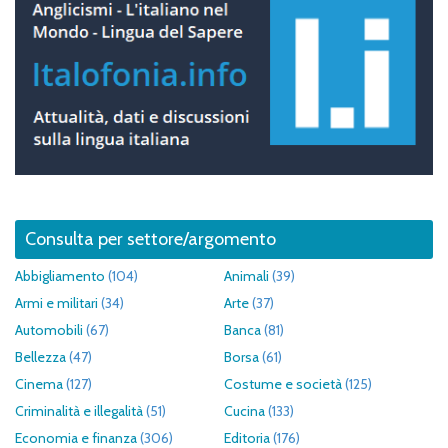
Consulta per settore/argomento
Abbigliamento
(104)
Animali
(39)
Armi e militari
(34)
Arte
(37)
Automobili
(67)
Banca
(81)
Bellezza
(47)
Borsa
(61)
Cinema
(127)
Costume e società
(125)
Criminalità e illegalità
(51)
Cucina
(133)
Economia e finanza
(306)
Editoria
(176)