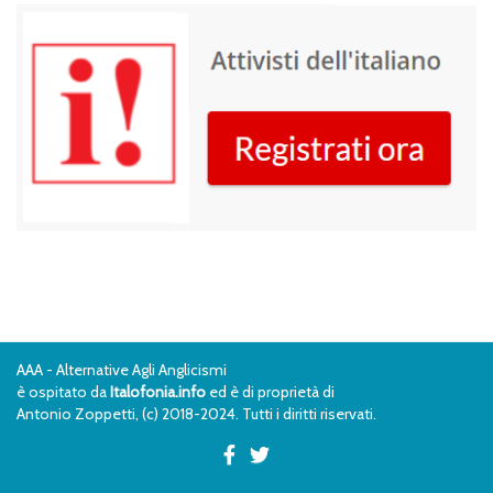
AAA - Alternative Agli Anglicismi
è ospitato da
Italofonia.info
ed è di proprietà di
Antonio Zoppetti, (c) 2018-2024. Tutti i diritti riservati.