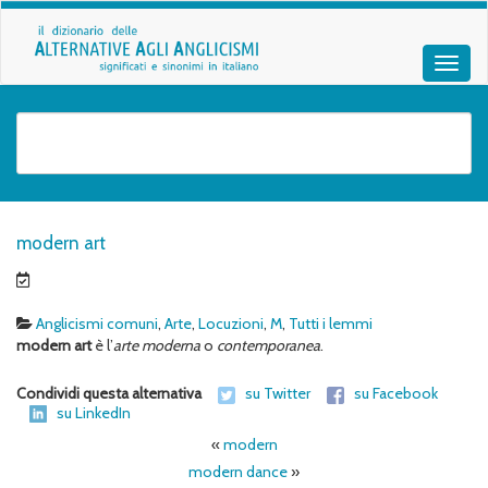
modern art
Anglicismi comuni
,
Arte
,
Locuzioni
,
M
,
Tutti i lemmi
modern art
è l’
arte moderna
o
contemporanea
.
Condividi questa alternativa
su Twitter
su Facebook
su LinkedIn
«
modern
modern dance
»