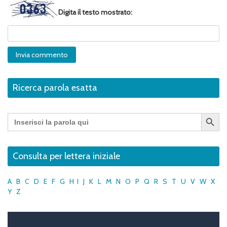
Digita il testo mostrato:
Ricerca parola esatta
Search Button
Search
for:
Consulta per lettera iniziale
A
B
C
D
E
F
G
H
I
J
K
L
M
N
O
P
Q
R
S
T
U
V
W
X
Y
Z