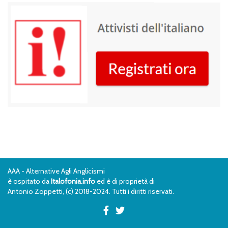
AAA - Alternative Agli Anglicismi
è ospitato da
Italofonia.info
ed è di proprietà di
Antonio Zoppetti, (c) 2018-2024. Tutti i diritti riservati.