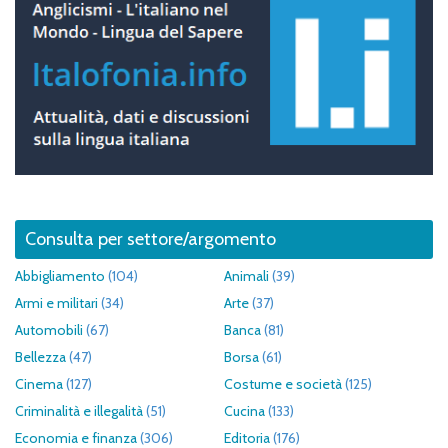
Consulta per settore/argomento
Abbigliamento
(104)
Animali
(39)
Armi e militari
(34)
Arte
(37)
Automobili
(67)
Banca
(81)
Bellezza
(47)
Borsa
(61)
Cinema
(127)
Costume e società
(125)
Criminalità e illegalità
(51)
Cucina
(133)
Economia e finanza
(306)
Editoria
(176)