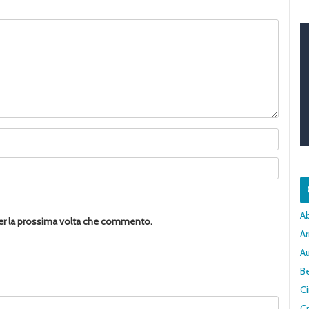
A
per la prossima volta che commento.
Ar
A
Be
C
Cr