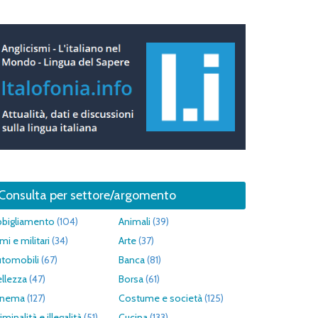
Consulta per settore/argomento
bbigliamento
(104)
Animali
(39)
mi e militari
(34)
Arte
(37)
utomobili
(67)
Banca
(81)
llezza
(47)
Borsa
(61)
inema
(127)
Costume e società
(125)
iminalità e illegalità
(51)
Cucina
(133)