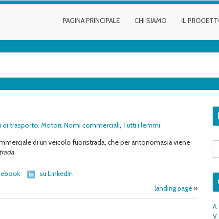
PAGINA PRINCIPALE
CHI SIAMO
IL PROGET
 di trasporto
,
Motori
,
Nomi commerciali
,
Tutti i lemmi
merciale di un veicolo fuoristrada, che per antonomasia viene
S
fo
trada
.
cebook
su LinkedIn
landing page
»
A
V