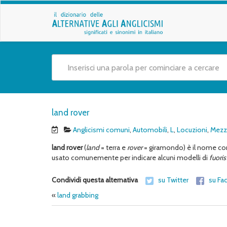
land rover
Anglicismi comuni
,
Automobili
,
L
,
Locuzioni
,
Mezzi
land rover
(
land
= terra e
rover
= giramondo) è il nome com
usato comunemente per indicare alcuni modelli di
fuoris
Condividi questa alternativa
su Twitter
su Fa
«
land grabbing