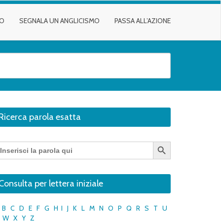
TO
SEGNALA UN ANGLICISMO
PASSA ALL’AZIONE
Ricerca parola esatta
Search Button
earch
r:
Consulta per lettera iniziale
B
C
D
E
F
G
H
I
J
K
L
M
N
O
P
Q
R
S
T
U
W
X
Y
Z