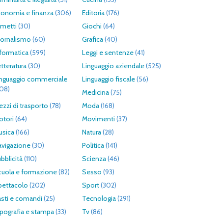
conomia e finanza
(306)
Editoria
(176)
umetti
(30)
Giochi
(64)
iornalismo
(60)
Grafica
(40)
formatica
(599)
Leggi e sentenze
(41)
tteratura
(30)
Linguaggio aziendale
(525)
inguaggio commerciale
Linguaggio fiscale
(56)
308)
Medicina
(75)
zzi di trasporto
(78)
Moda
(168)
otori
(64)
Movimenti
(37)
usica
(166)
Natura
(28)
avigazione
(30)
Politica
(141)
bblicità
(110)
Scienza
(46)
cuola e formazione
(82)
Sesso
(93)
pettacolo
(202)
Sport
(302)
asti e comandi
(25)
Tecnologia
(291)
pografia e stampa
(33)
Tv
(86)