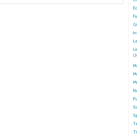
E
F
G
In
Le
L
(
Me
M
M
N
Pu
S
S
T
Ti