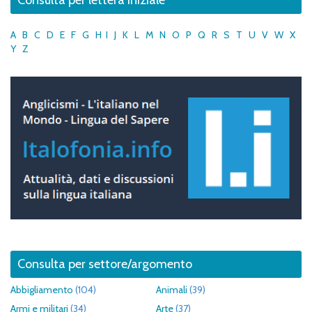
A
B
C
D
E
F
G
H
I
J
K
L
M
N
O
P
Q
R
S
T
U
V
W
X
Y
Z
Consulta per settore/argomento
Abbigliamento
(104)
Animali
(39)
Armi e militari
(34)
Arte
(37)