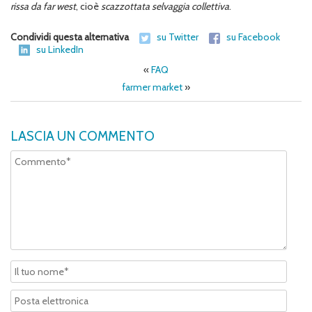
rissa da far west
, cioè
scazzottata selvaggia
collettiva
.
Condividi questa alternativa
su Twitter
su Facebook
su LinkedIn
«
FAQ
farmer market
»
LASCIA UN COMMENTO