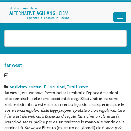
far west
Anglicismi comuni
,
F
,
Locuzioni
,
Tutti i lemmi
far west
(lett.
lontano Ovest
) indica i territori e l’epoca dei coloni
ottocenteschi delle terre occidentali degli Stati Uniti in cui sono
ambientati i film western, ma in senso figurato si usa per indicare le
zone
senza regole
o
dalle leggi proprie
,
spietate
o
non regolamentate
:
il
far west del web
cioè
l’assenza di regole
,
l’anarchia
;
un clima da far
west
cioè
senza ordine
, per es. un territorio in mano alle bande della
criminalità:
far west
a Bitonto (es. tratto dai giornali) cioè
sparatoria
;