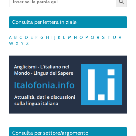
for:
Consulta per lettera iniziale
A
B
C
D
E
F
G
H
I
J
K
L
M
N
O
P
Q
R
S
T
U
V
W
X
Y
Z
Consulta per settore/argomento