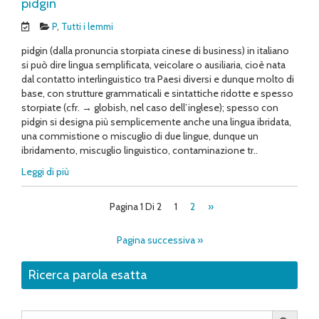
pidgin
P
,
Tutti i lemmi
pidgin (dalla pronuncia storpiata cinese di business) in italiano
si può dire lingua semplificata, veicolare o ausiliaria, cioè nata
dal contatto interlinguistico tra Paesi diversi e dunque molto di
base, con strutture grammaticali e sintattiche ridotte e spesso
storpiate (cfr. → globish, nel caso dell’inglese); spesso con
pidgin si designa più semplicemente anche una lingua ibridata,
una commistione o miscuglio di due lingue, dunque un
ibridamento, miscuglio linguistico, contaminazione tr..
Leggi di più
Pagina 1 Di 2
1
2
»
Pagina successiva »
Ricerca parola esatta
Search Button
Search