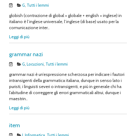
G
,
Tutti i lemmi
globish (contrazione di global = globale + english = inglese) in
italiano è l’inglese universale, l’inglese (di base) usato per la
comunicazione inter..
Leggi di più
grammar nazi
G
,
Locuzioni
,
Tutti i lemmi
grammar nazi è un’espressione scherzosa per indicare i fautori
intransigenti della grammatica italiana, dunque in senso lato i
puristi, i linguisti severi o intransigenti, e più in generale chi ha
l’abitudine di correggere gli errori grammaticali altrui, dunque i
maestrin..
Leggi di più
item
I
,
Informatica
,
Tutti i lemmi