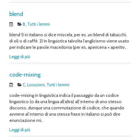
blend
B
,
Tutti i lemmi
blend 1) in italiano si dice miscela, per es. un blend di tabacchi,
di oli o di caffè. 2) In linguistica talvolta l’anglicismo viene usato
per indicare le parole macedonia (per es. apericena = aperitiv..
Leggi di più
code-mixing
C
,
Locuzioni
,
Tutti i lemmi
code-mixing in linguistica indica il passaggio da un codice
linguistico (o da una lingua all’altra) all’interno di uno stesso
discorso, dunque una commutazione di codice, che quando
avviene al’interno di una stessa frase in italiano si può dire
enunciazione mi..
Leggi di più