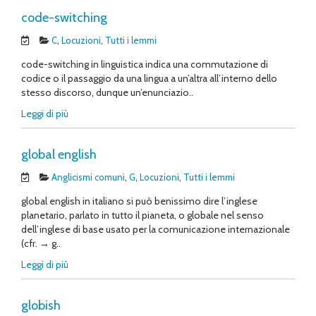
code-switching
C
,
Locuzioni
,
Tutti i lemmi
code-switching in linguistica indica una commutazione di
codice o il passaggio da una lingua a un’altra all’interno dello
stesso discorso, dunque un’enunciazio..
Leggi di più
global english
Anglicismi comuni
,
G
,
Locuzioni
,
Tutti i lemmi
global english in italiano si può benissimo dire l’inglese
planetario, parlato in tutto il pianeta, o globale nel senso
dell’inglese di base usato per la comunicazione internazionale
(cfr. → g..
Leggi di più
globish