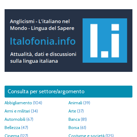
Consulta per settore/argomento
Abbigliamento
(104)
Animali
(39)
Armi e militari
(34)
Arte
(37)
Automobili
(67)
Banca
(81)
Bellezza
(47)
Borsa
(61)
Cinema
(127)
Costume e società
(125)