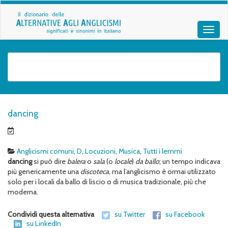
dancing
Anglicismi comuni
,
D
,
Locuzioni
,
Musica
,
Tutti i lemmi
dancing
si può dire
balera
o
sala
(o
locale
)
da ballo
; un tempo indicava
più genericamente una
discoteca
, ma l’anglicismo è ormai utilizzato
solo per i locali da ballo di liscio o di musica tradizionale, più che
moderna.
Condividi questa alternativa
su Twitter
su Facebook
su LinkedIn