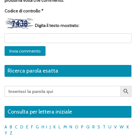
prossima volta che commento.
Codice di controllo
*
Digita il testo mostrato:
Ricerca parola esatta
Search Button
Search
for:
Consulta per lettera iniziale
A
B
C
D
E
F
G
H
I
J
K
L
M
N
O
P
Q
R
S
T
U
V
W
X
Y
Z