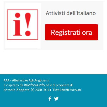
AAA - Alternative Agli Anglicismi
è ospitato da
Italofonia.info
ed è di proprietà di
Antonio Zoppetti, (c) 2018-2024. Tutti i diritti riservati.