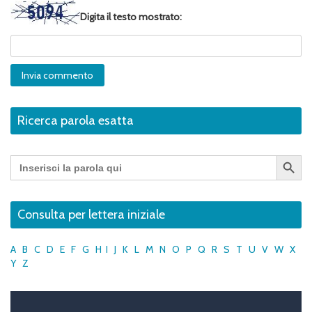
Digita il testo mostrato:
Ricerca parola esatta
Search Button
Search
for:
Consulta per lettera iniziale
A
B
C
D
E
F
G
H
I
J
K
L
M
N
O
P
Q
R
S
T
U
V
W
X
Y
Z