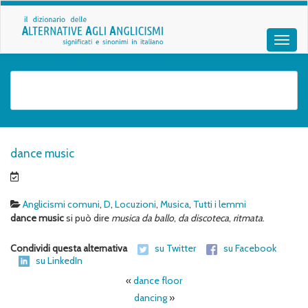
dance music
Anglicismi comuni
,
D
,
Locuzioni
,
Musica
,
Tutti i lemmi
dance music
si può dire
musica da ballo
,
da discoteca
,
ritmata
.
Condividi questa alternativa
su Twitter
su Facebook
su LinkedIn
«
dance floor
dancing
»