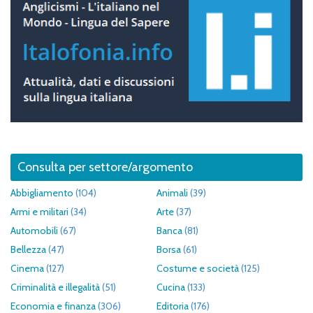
Consulta per settore/argomento
Abbigliamento
(104)
Animali
(39)
Armi e militari
(34)
Arte
(37)
Automobili
(67)
Banca
(81)
Bellezza
(47)
Borsa
(61)
Cinema
(127)
Costume e società
(125)
Criminalità e illegalità
(51)
Cucina
(133)
Economia e finanza
(306)
Editoria
(176)