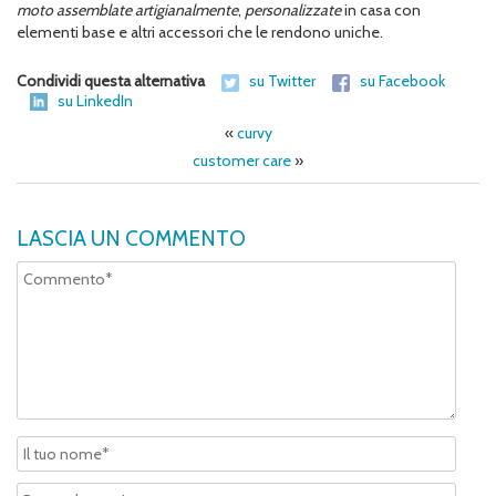
moto assemblate artigianalmente
,
personalizzate
in casa con
elementi base e altri accessori che le rendono uniche.
Condividi questa alternativa
su Twitter
su Facebook
su LinkedIn
«
curvy
customer care
»
LASCIA UN COMMENTO