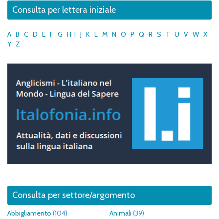
Consulta per lettera iniziale
A
B
C
D
E
F
G
H
I
J
K
L
M
N
O
P
Q
R
S
T
U
V
W
X
Y
Z
Consulta per settore/argomento
Abbigliamento
(104)
Animali
(39)