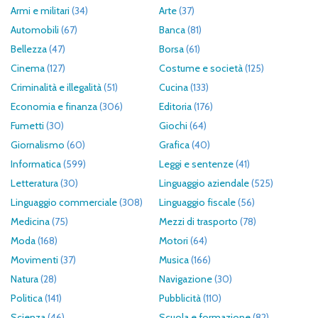
Armi e militari
(34)
Arte
(37)
Automobili
(67)
Banca
(81)
Bellezza
(47)
Borsa
(61)
Cinema
(127)
Costume e società
(125)
Criminalità e illegalità
(51)
Cucina
(133)
Economia e finanza
(306)
Editoria
(176)
Fumetti
(30)
Giochi
(64)
Giornalismo
(60)
Grafica
(40)
Informatica
(599)
Leggi e sentenze
(41)
Letteratura
(30)
Linguaggio aziendale
(525)
Linguaggio commerciale
(308)
Linguaggio fiscale
(56)
Medicina
(75)
Mezzi di trasporto
(78)
Moda
(168)
Motori
(64)
Movimenti
(37)
Musica
(166)
Natura
(28)
Navigazione
(30)
Politica
(141)
Pubblicità
(110)
Scienza
(46)
Scuola e formazione
(82)