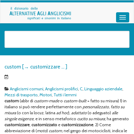
custom [→ customizzare … ]
Anglicismi comuni
,
Anglicismi prolifici
,
C
,
Linguaggio aziendale
,
Mezzi di trasporto
,
Motori
,
Tutti i lemmi
custom
(abbr di
custom-made
o
custom-built
= fatto su misura) 1) in
italiano si può rendere perfettamente con
personalizzato
,
fatto su
misura
(o con la locuz. latina
ad hoc
),
adattato
(o adeguato)
alle
singole esigenze
, e in senso metaforico
cucito su misura
; ha generato
customizzare
,
customizzato
e
customizzazione
. 2) Come
abbreviazione di (
moto
)
custom
, nel gergo dei motociclisti, indica le