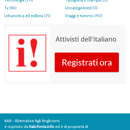
Tecnologia
(291)
Tipografia e stampa
(33)
Tv
(86)
Uncategorized
(0)
Urbanistica ed edilizia
(35)
Viaggi e turismo
(90)
AAA - Alternative Agli Anglicismi
è ospitato da
Italofonia.info
ed è di proprietà di