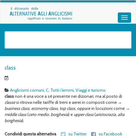
class
Anglicismi comuni
,
C
,
Tutti i lemmi
,
Viaggi e turismo
class
non è una voce a sé presente nei dizionari, ma al posto di
classe
si ritrova nelle tariffe di treni e aerei in composti come →
business class
,
economy class
,
top class
, oppure in locuzioni come →
middle class
(
ceto medio
,
borghesia
) e
upper class
(
aristocrazia
,
alta
borghesia
).
Condividi questa alternativa
su Twitter
su Facebook