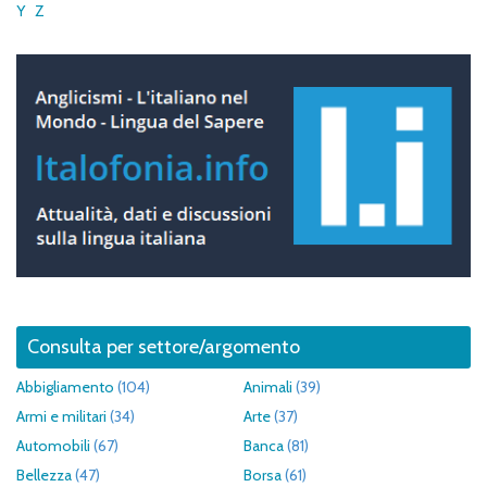
Y
Z
Consulta per settore/argomento
Abbigliamento
(104)
Animali
(39)
Armi e militari
(34)
Arte
(37)
Automobili
(67)
Banca
(81)
Bellezza
(47)
Borsa
(61)