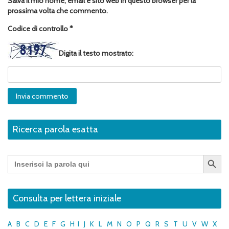
Salva il mio nome, email e sito web in questo browser per la
prossima volta che commento.
Codice di controllo
*
Digita il testo mostrato:
Ricerca parola esatta
Search Button
Search
for:
Consulta per lettera iniziale
A
B
C
D
E
F
G
H
I
J
K
L
M
N
O
P
Q
R
S
T
U
V
W
X