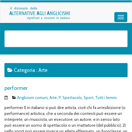
Categoria :
Arte
performer
Anglicismi comuni
,
Arte
,
P
,
Spettacolo
,
Sport
,
Tutti i lemmi
performer 1) in italiano si può dire artista, cioè chi fa un’esibizione (o
performance) artistica, che a seconda dei contesti può essere un
interprete, un musicista, un esecutore, un autore, e in senso lato
può essere un uomo di spettacolo o un mattatore (del pubblico); 2)
nello sport può essere invece un atleta affermato, un fuoriclasse, un