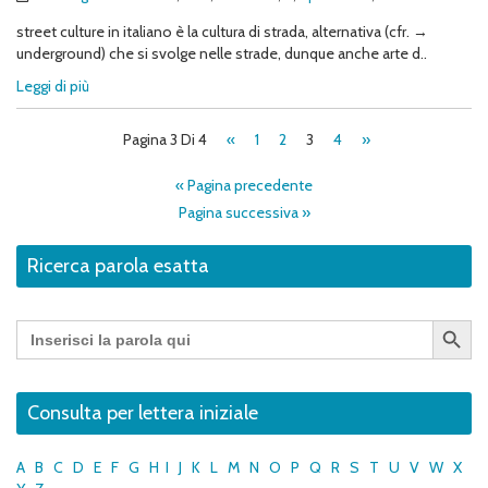
street culture in italiano è la cultura di strada, alternativa (cfr. →
underground) che si svolge nelle strade, dunque anche arte d..
Leggi di più
Pagina 3 Di 4
«
1
2
3
4
»
« Pagina precedente
Pagina successiva »
Ricerca parola esatta
Search Button
Search
for:
Consulta per lettera iniziale
A
B
C
D
E
F
G
H
I
J
K
L
M
N
O
P
Q
R
S
T
U
V
W
X