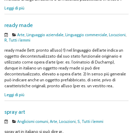
Leggi di più
ready made
Arte
,
Linguaggio aziendale
,
Linguaggio commerciale
,
Locuzioni
,
R
,
Tutti i lemmi
ready made (lett. pronto all’uso) 1) nel linguaggio dell’arte indica un
oggetto decontestualizzato dal suo stato funzionale originario e
utilizzato come opera d’arte (per. es. l’orinatoio di Duchamp),
dunque in italiano un oggetto ready made si può dire
decontestualizzato, elevato a opera d’arte. 2) In senso più generale
può indicare anche un oggetto prefabbricato, di serie, privo di
caratteristiche originali, pronto all’uso (per es. un vestito rea..
Leggi di più
spray art
Anglicismi comuni
,
Arte
,
Locuzioni
,
S
,
Tutti i lemmi
spray art in italiano si può dire gr..