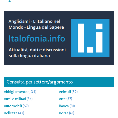
Y
Z
Consulta per settore/argomento
Abbigliamento
(104)
Animali
(39)
Armi e militari
(34)
Arte
(37)
Automobili
(67)
Banca
(81)
Bellezza
(47)
Borsa
(61)