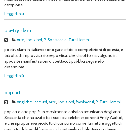
campione,..
Leggi di più
poetry slam
Arte
,
Locuzioni
,
P
,
Spettacolo
,
Tutti i lemmi
poetry slam in italiano sono gare, sfide o competizioni di poesia, e
talvolta di improvvisazione poetica, che di solito si svolgono in
apposite manifestazioni o spettacoli pubblici seguendo
determinat..
Leggi di più
pop art
Anglicismi comuni
,
Arte
,
Locuzioni
,
Movimenti
,
P
,
Tutti i lemmi
pop art o arte pop è un movimento artistico americano degli anni
Sessanta che ha avuto tra i suoi più celebri esponenti Andy Warhol,
e che riproponeva prodotti di consumo come fumetti e oggetti di
mercato di larga diffusione o di materiale pubblicitario in chiave ..