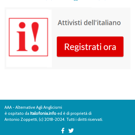
AAA - Alternative Agli Anglicismi
è ospitato da
Italofonia.info
ed è di proprietà di
Antonio Zoppetti, (c) 2018-2024. Tutti i diritti riservati.