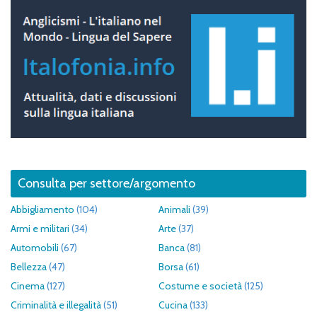
Consulta per settore/argomento
Abbigliamento
(104)
Animali
(39)
Armi e militari
(34)
Arte
(37)
Automobili
(67)
Banca
(81)
Bellezza
(47)
Borsa
(61)
Cinema
(127)
Costume e società
(125)
Criminalità e illegalità
(51)
Cucina
(133)