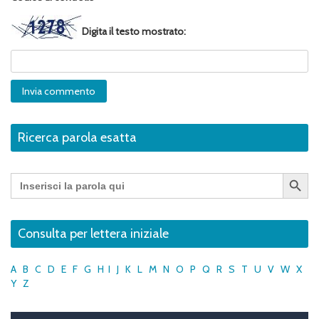
Digita il testo mostrato:
Ricerca parola esatta
Search Button
Search
for:
Consulta per lettera iniziale
A
B
C
D
E
F
G
H
I
J
K
L
M
N
O
P
Q
R
S
T
U
V
W
X
Y
Z