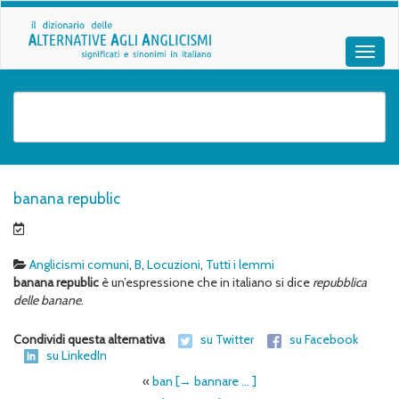
banana republic
Anglicismi comuni
,
B
,
Locuzioni
,
Tutti i lemmi
banana republic
è un’espressione che in italiano si dice
repubblica
delle banane
.
Condividi questa alternativa
su Twitter
su Facebook
su LinkedIn
«
ban [→ bannare … ]