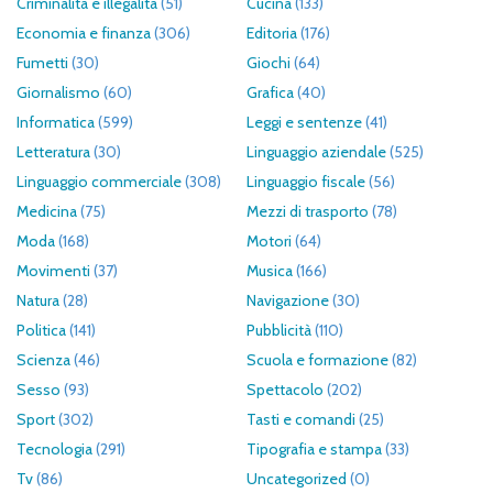
Criminalità e illegalità
(51)
Cucina
(133)
Economia e finanza
(306)
Editoria
(176)
Fumetti
(30)
Giochi
(64)
Giornalismo
(60)
Grafica
(40)
Informatica
(599)
Leggi e sentenze
(41)
Letteratura
(30)
Linguaggio aziendale
(525)
Linguaggio commerciale
(308)
Linguaggio fiscale
(56)
Medicina
(75)
Mezzi di trasporto
(78)
Moda
(168)
Motori
(64)
Movimenti
(37)
Musica
(166)
Natura
(28)
Navigazione
(30)
Politica
(141)
Pubblicità
(110)
Scienza
(46)
Scuola e formazione
(82)
Sesso
(93)
Spettacolo
(202)
Sport
(302)
Tasti e comandi
(25)
Tecnologia
(291)
Tipografia e stampa
(33)
Tv
(86)
Uncategorized
(0)