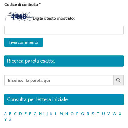
Codice di controllo
*
Digita il testo mostrato:
Ricerca parola esatta
Search Button
Search
for:
Consulta per lettera iniziale
A
B
C
D
E
F
G
H
I
J
K
L
M
N
O
P
Q
R
S
T
U
V
W
X
Y
Z