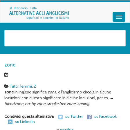
zone
Tutti i lemmi
,
Z
zone
in inglese significa
zona
, e l’anglicismo circola in alcune
locuzioni con questo significato in alcune locuzioni, per es. →
friendzone
,
no-fly zone
,
smoke free zone
,
zoning
.
Condividi questa alternativa
su Twitter
su Facebook
su LinkedIn