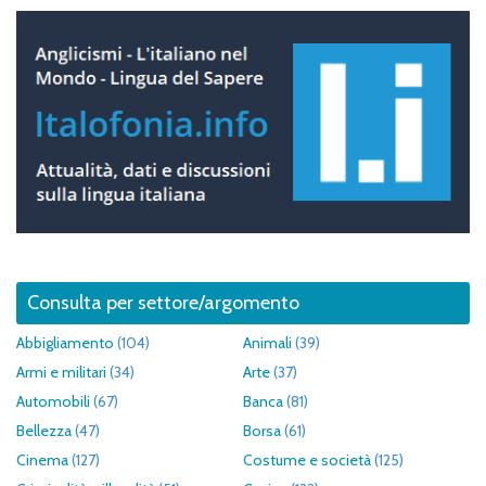
Consulta per settore/argomento
Abbigliamento
(104)
Animali
(39)
Armi e militari
(34)
Arte
(37)
Automobili
(67)
Banca
(81)
Bellezza
(47)
Borsa
(61)
Cinema
(127)
Costume e società
(125)