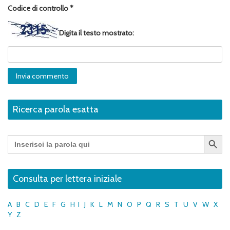
Codice di controllo
*
Digita il testo mostrato:
Ricerca parola esatta
Search Button
Search
for:
Consulta per lettera iniziale
A
B
C
D
E
F
G
H
I
J
K
L
M
N
O
P
Q
R
S
T
U
V
W
X
Y
Z