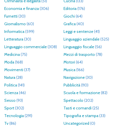
Criminalità e illegalità
(51)
Cucina
(133)
Economia e finanza
(306)
Editoria
(176)
Fumetti
(30)
Giochi
(64)
Giornalismo
(60)
Grafica
(40)
Informatica
(599)
Leggi e sentenze
(41)
Letteratura
(30)
Linguaggio aziendale
(525)
Linguaggio commerciale
(308)
Linguaggio fiscale
(56)
Medicina
(75)
Mezzi di trasporto
(78)
Moda
(168)
Motori
(64)
Movimenti
(37)
Musica
(166)
Natura
(28)
Navigazione
(30)
Politica
(141)
Pubblicità
(110)
Scienza
(46)
Scuola e formazione
(82)
Sesso
(93)
Spettacolo
(202)
Sport
(302)
Tasti e comandi
(25)
Tecnologia
(291)
Tipografia e stampa
(33)
Tv
(86)
Uncategorized
(0)