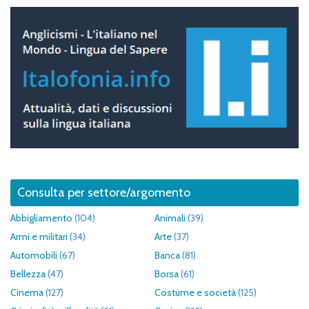
Consulta per settore/argomento
Abbigliamento
(104)
Animali
(39)
Armi e militari
(34)
Arte
(37)
Automobili
(67)
Banca
(81)
Bellezza
(47)
Borsa
(61)
Cinema
(127)
Costume e società
(125)