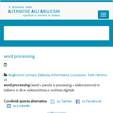
word processing
Anglicismi comuni
,
Editoria
,
Informatica
,
Locuzioni
,
Tutti i lemmi
,
W
word processing
(
word
= parola’ e
processing
= elaborazione) in
italiano si dice
videoscrittura
o
scrittura digitale.
Condividi questa alternativa
su Twitter
su Facebook
su LinkedIn