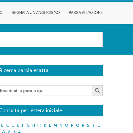
TO
SEGNALA UN ANGLICISMO
PASSA ALL’AZIONE
Ricerca parola esatta
Search Button
earch
r:
Consulta per lettera iniziale
B
C
D
E
F
G
H
I
J
K
L
M
N
O
P
Q
R
S
T
U
W
X
Y
Z