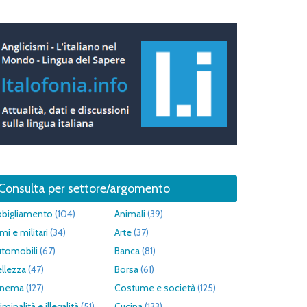
Consulta per settore/argomento
bbigliamento
(104)
Animali
(39)
mi e militari
(34)
Arte
(37)
utomobili
(67)
Banca
(81)
llezza
(47)
Borsa
(61)
inema
(127)
Costume e società
(125)
iminalità e illegalità
(51)
Cucina
(133)