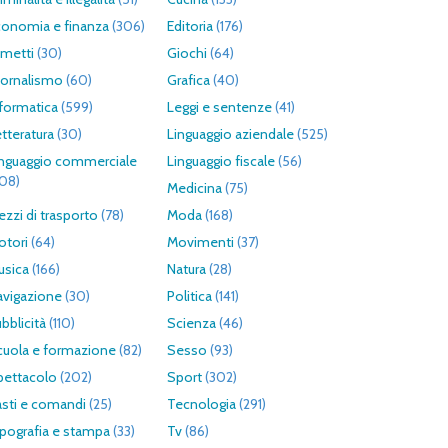
conomia e finanza
(306)
Editoria
(176)
umetti
(30)
Giochi
(64)
iornalismo
(60)
Grafica
(40)
formatica
(599)
Leggi e sentenze
(41)
tteratura
(30)
Linguaggio aziendale
(525)
inguaggio commerciale
Linguaggio fiscale
(56)
308)
Medicina
(75)
zzi di trasporto
(78)
Moda
(168)
otori
(64)
Movimenti
(37)
usica
(166)
Natura
(28)
avigazione
(30)
Politica
(141)
bblicità
(110)
Scienza
(46)
cuola e formazione
(82)
Sesso
(93)
pettacolo
(202)
Sport
(302)
asti e comandi
(25)
Tecnologia
(291)
pografia e stampa
(33)
Tv
(86)