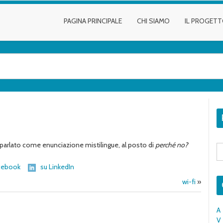
PAGINA PRINCIPALE
CHI SIAMO
IL PROGET
l parlato come enunciazione mistilingue, al posto di
perché no?
S
fo
cebook
su LinkedIn
wi-fi
»
A
V