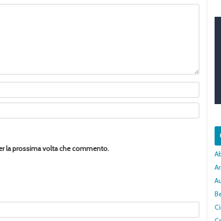
per la prossima volta che commento.
A
Ar
A
Be
C
Cr