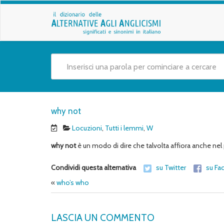
why not
Locuzioni
,
Tutti i lemmi
,
W
why not
è un modo di dire che talvolta affiora anche ne
Condividi questa alternativa
su Twitter
su Fa
«
who’s who
LASCIA UN COMMENTO