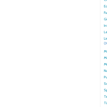
E
F
G
In
Le
L
(
Me
M
M
N
Pu
S
S
T
Ti