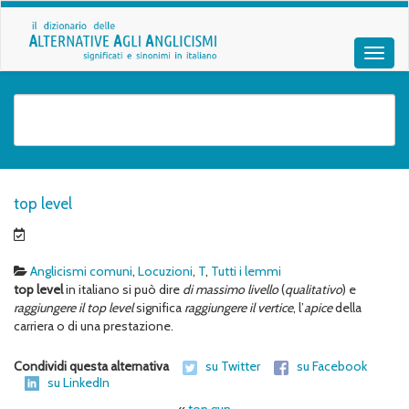
top level
Anglicismi comuni
,
Locuzioni
,
T
,
Tutti i lemmi
top level
in italiano si può dire
di massimo livello
(
qualitativo
) e
raggiungere il top level
significa
raggiungere il vertice
, l’
apice
della
carriera o di una prestazione.
Condividi questa alternativa
su Twitter
su Facebook
su LinkedIn