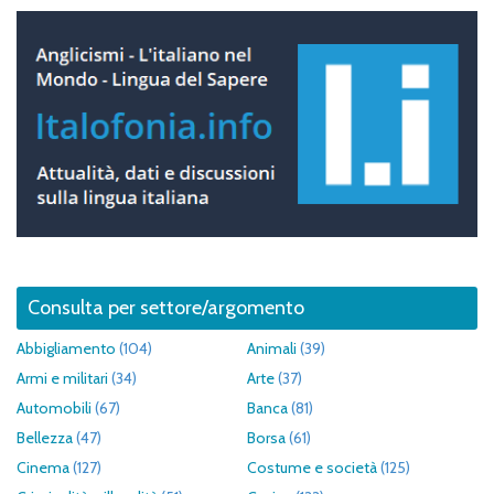
Consulta per settore/argomento
Abbigliamento
(104)
Animali
(39)
Armi e militari
(34)
Arte
(37)
Automobili
(67)
Banca
(81)
Bellezza
(47)
Borsa
(61)
Cinema
(127)
Costume e società
(125)