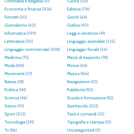
Criminalità e illegalità
(51)
Cucina
(133)
Economia e finanza
(306)
Editoria
(176)
Fumetti
(30)
Giochi
(64)
Giornalismo
(60)
Grafica
(40)
Informatica
(599)
Leggi e sentenze
(41)
Letteratura
(30)
Linguaggio aziendale
(525)
Linguaggio commerciale
(308)
Linguaggio fiscale
(56)
Medicina
(75)
Mezzi di trasporto
(78)
Moda
(168)
Motori
(64)
Movimenti
(37)
Musica
(166)
Natura
(28)
Navigazione
(30)
Politica
(141)
Pubblicità
(110)
Scienza
(46)
Scuola e formazione
(82)
Sesso
(93)
Spettacolo
(202)
Sport
(302)
Tasti e comandi
(25)
Tecnologia
(291)
Tipografia e stampa
(33)
Tv
(86)
Uncategorized
(0)