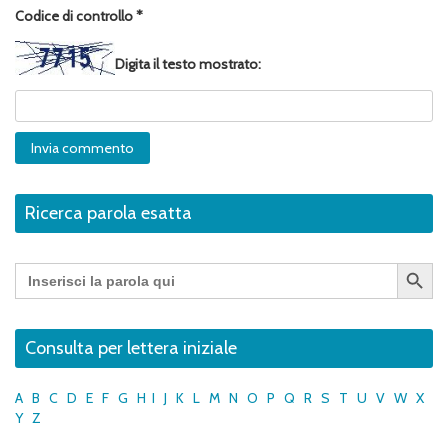
Codice di controllo
*
Digita il testo mostrato:
Ricerca parola esatta
Search Button
Search
for:
Consulta per lettera iniziale
A
B
C
D
E
F
G
H
I
J
K
L
M
N
O
P
Q
R
S
T
U
V
W
X
Y
Z