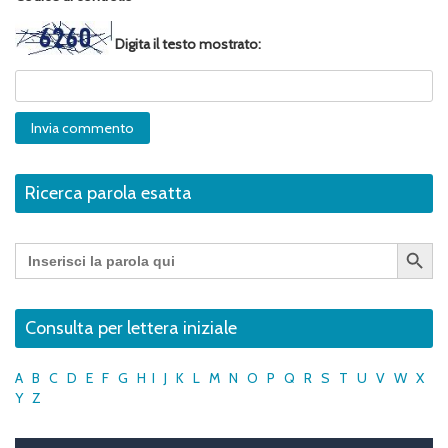
Digita il testo mostrato:
Ricerca parola esatta
Search Button
Search
for:
Consulta per lettera iniziale
A
B
C
D
E
F
G
H
I
J
K
L
M
N
O
P
Q
R
S
T
U
V
W
X
Y
Z