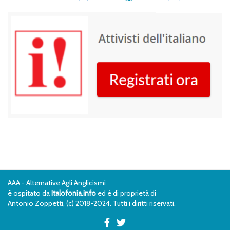
AAA - Alternative Agli Anglicismi
è ospitato da
Italofonia.info
ed è di proprietà di
Antonio Zoppetti, (c) 2018-2024. Tutti i diritti riservati.