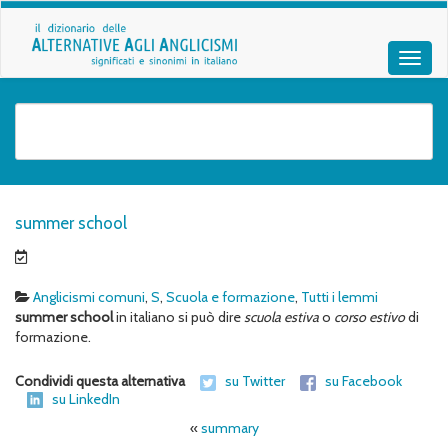
summer school
Anglicismi comuni
,
S
,
Scuola e formazione
,
Tutti i lemmi
summer school
in italiano si può dire
scuola estiva
o
corso estivo
di
formazione.
Condividi questa alternativa
su Twitter
su Facebook
su LinkedIn
«
summary