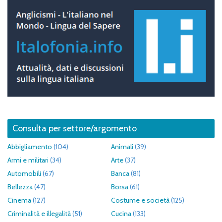
Consulta per settore/argomento
Abbigliamento
(104)
Animali
(39)
Armi e militari
(34)
Arte
(37)
Automobili
(67)
Banca
(81)
Bellezza
(47)
Borsa
(61)
Cinema
(127)
Costume e società
(125)
Criminalità e illegalità
(51)
Cucina
(133)