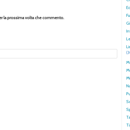
E
F
per la prossima volta che commento.
G
In
Le
L
(
Me
M
M
N
Pu
S
S
T
Ti