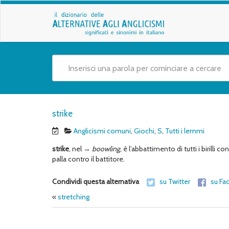
strike
Anglicismi comuni
,
Giochi
,
S
,
Tutti i lemmi
strike
, nel →
boowling
, è l’abbattimento di tutti i birilli 
palla contro il battitore.
Condividi questa alternativa
su Twitter
su Fa
«
stretching