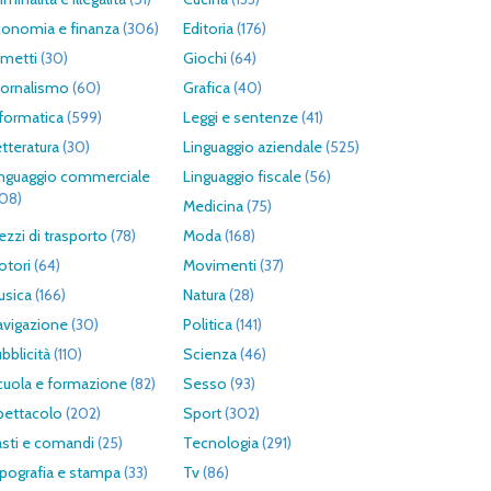
conomia e finanza
(306)
Editoria
(176)
umetti
(30)
Giochi
(64)
iornalismo
(60)
Grafica
(40)
formatica
(599)
Leggi e sentenze
(41)
tteratura
(30)
Linguaggio aziendale
(525)
inguaggio commerciale
Linguaggio fiscale
(56)
308)
Medicina
(75)
zzi di trasporto
(78)
Moda
(168)
otori
(64)
Movimenti
(37)
usica
(166)
Natura
(28)
avigazione
(30)
Politica
(141)
bblicità
(110)
Scienza
(46)
cuola e formazione
(82)
Sesso
(93)
pettacolo
(202)
Sport
(302)
asti e comandi
(25)
Tecnologia
(291)
pografia e stampa
(33)
Tv
(86)