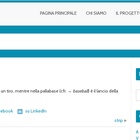
PAGINA PRINCIPALE
CHI SIAMO
IL PROGET
con un tiro, mentre nella pallabase (cfr. →
baseball
) è il lancio della
S
fo
cebook
su LinkedIn
strip
»
A
V