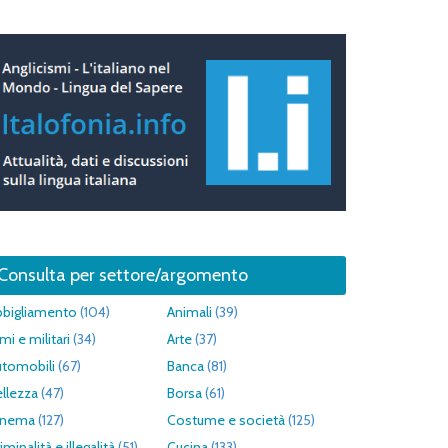
Consulta per settore/argomento
bbigliamento
(104)
Animali
(39)
mi e militari
(34)
Arte
(37)
utomobili
(67)
Banca
(81)
llezza
(47)
Borsa
(61)
inema
(127)
Costume e società
(125)
iminalità e illegalità
(51)
Cucina
(133)