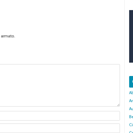
o armato.
A
Ar
A
Be
C
Cr