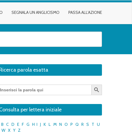
TO
SEGNALA UN ANGLICISMO
PASSA ALL’AZIONE
Ricerca parola esatta
Search Button
earch
r:
Consulta per lettera iniziale
B
C
D
E
F
G
H
I
J
K
L
M
N
O
P
Q
R
S
T
U
W
X
Y
Z