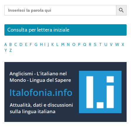
Search Button
Search
for:
Consulta per lettera iniziale
A
B
C
D
E
F
G
H
I
J
K
L
M
N
O
P
Q
R
S
T
U
V
W
X
Y
Z