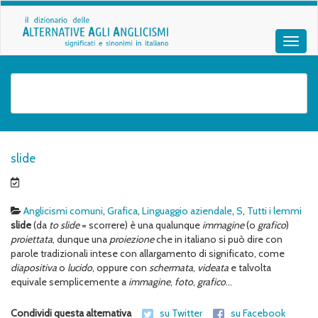
slide
Anglicismi comuni
,
Grafica
,
Linguaggio aziendale
,
S
,
Tutti i lemmi
slide
(da
to slide
= scorrere) è una qualunque
immagine
(o
grafico
)
proiettata
, dunque una
proiezione
che in italiano si può dire con
parole tradizionali intese con allargamento di significato, come
diapositiva
o
lucido
, oppure con
schermata
,
videata
e talvolta
equivale semplicemente a
immagine
,
foto
,
grafico
…
Condividi questa alternativa
su Twitter
su Facebook