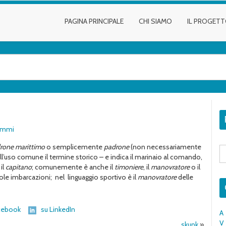
PAGINA PRINCIPALE
CHI SIAMO
IL PROGET
lemmi
rone marittimo
o semplicemente
padrone
(non necessariamente
S
fo
ell’uso comune il termine storico – e indica il marinaio al comando,
 il
capitano
; comunemente è anche il
timoniere
, il
manovratore
o il
le imbarcazioni; nel linguaggio sportivo è il
manovratore
delle
cebook
su LinkedIn
A
V
skunk
»