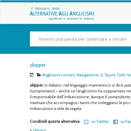
skipper
Anglicismi comuni
,
Navigazione
,
S
,
Sport
,
Tutti i 
skipper
, in italiano, nel linguaggio marinaresco si dice
pad
il proprietario) – anche se l’anglicismo ha soppiantato n
il responsabile dell’imbarcazione, dunque il
comandante
,
marinaio
che accompagna i turisti che noleggiano le picco
imbarcazioni a vela da regata.
Condividi questa alternativa
su Twitter
su Fa
«
skipass