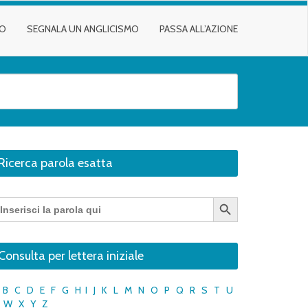
TO
SEGNALA UN ANGLICISMO
PASSA ALL’AZIONE
Ricerca parola esatta
Search Button
earch
r:
Consulta per lettera iniziale
B
C
D
E
F
G
H
I
J
K
L
M
N
O
P
Q
R
S
T
U
W
X
Y
Z