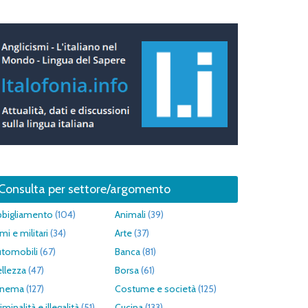
Consulta per settore/argomento
bbigliamento
(104)
Animali
(39)
mi e militari
(34)
Arte
(37)
utomobili
(67)
Banca
(81)
llezza
(47)
Borsa
(61)
inema
(127)
Costume e società
(125)
iminalità e illegalità
(51)
Cucina
(133)