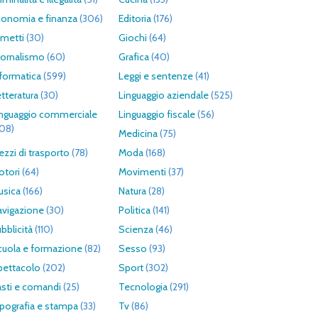
conomia e finanza
(306)
Editoria
(176)
umetti
(30)
Giochi
(64)
iornalismo
(60)
Grafica
(40)
formatica
(599)
Leggi e sentenze
(41)
tteratura
(30)
Linguaggio aziendale
(525)
inguaggio commerciale
Linguaggio fiscale
(56)
308)
Medicina
(75)
zzi di trasporto
(78)
Moda
(168)
otori
(64)
Movimenti
(37)
usica
(166)
Natura
(28)
avigazione
(30)
Politica
(141)
bblicità
(110)
Scienza
(46)
cuola e formazione
(82)
Sesso
(93)
pettacolo
(202)
Sport
(302)
asti e comandi
(25)
Tecnologia
(291)
pografia e stampa
(33)
Tv
(86)