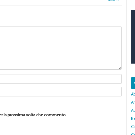
A
Ar
A
per la prossima volta che commento.
Be
C
Cr