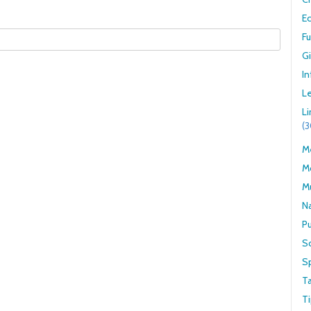
E
F
G
In
Le
L
(
Me
M
M
N
Pu
S
S
T
Ti